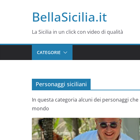
Salta
BellaSicilia.it
al
contenuto
La Sicilia in un click con video di qualità
CATEGORIE
Personaggi siciliani
In questa categoria alcuni dei personaggi che h
mondo