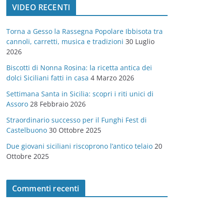
VIDEO RECENTI
e
g
Torna a Gesso la Rassegna Popolare Ibbisota tra
o
cannoli, carretti, musica e tradizioni
30 Luglio
r
2026
i
Biscotti di Nonna Rosina: la ricetta antica dei
e
dolci Siciliani fatti in casa
4 Marzo 2026
Settimana Santa in Sicilia: scopri i riti unici di
Assoro
28 Febbraio 2026
Straordinario successo per il Funghi Fest di
Castelbuono
30 Ottobre 2025
Due giovani siciliani riscoprono l’antico telaio
20
Ottobre 2025
Commenti recenti