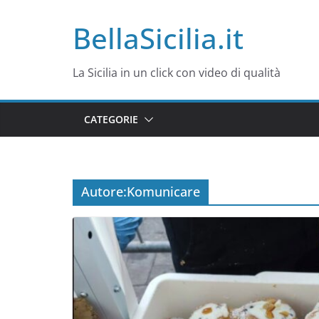
Salta
BellaSicilia.it
al
contenuto
La Sicilia in un click con video di qualità
CATEGORIE
Autore:
Komunicare