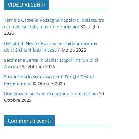
VIDEO RECENTI
e
g
Torna a Gesso la Rassegna Popolare Ibbisota tra
o
cannoli, carretti, musica e tradizioni
30 Luglio
r
2026
i
Biscotti di Nonna Rosina: la ricetta antica dei
e
dolci Siciliani fatti in casa
4 Marzo 2026
Settimana Santa in Sicilia: scopri i riti unici di
Assoro
28 Febbraio 2026
Straordinario successo per il Funghi Fest di
Castelbuono
30 Ottobre 2025
Due giovani siciliani riscoprono l’antico telaio
20
Ottobre 2025
Commenti recenti