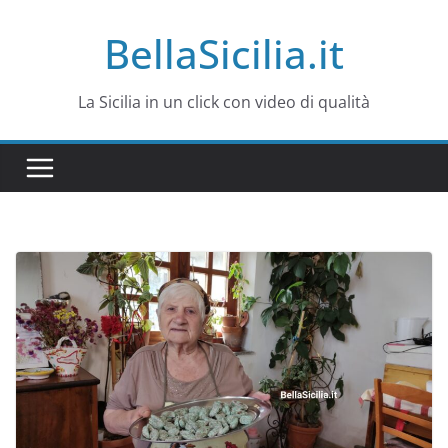
Salta
BellaSicilia.it
al
contenuto
La Sicilia in un click con video di qualità