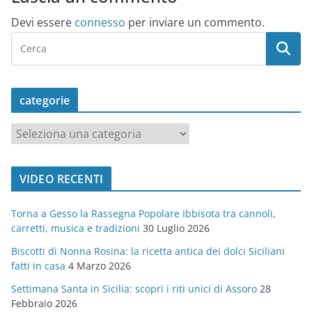
Devi essere
connesso
per inviare un commento.
categorie
c
a
t
VIDEO RECENTI
e
g
Torna a Gesso la Rassegna Popolare Ibbisota tra cannoli,
o
carretti, musica e tradizioni
30 Luglio 2026
r
Biscotti di Nonna Rosina: la ricetta antica dei dolci Siciliani
i
fatti in casa
4 Marzo 2026
e
Settimana Santa in Sicilia: scopri i riti unici di Assoro
28
Febbraio 2026