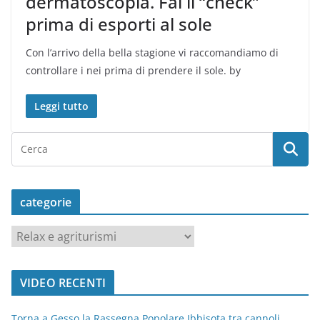
dermatoscopia. Fai il “check”
prima di esporti al sole
Con l’arrivo della bella stagione vi raccomandiamo di
controllare i nei prima di prendere il sole. by
Leggi tutto
categorie
c
a
t
VIDEO RECENTI
e
g
Torna a Gesso la Rassegna Popolare Ibbisota tra cannoli,