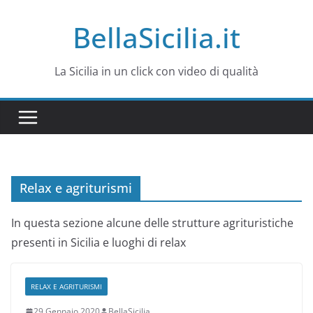
Salta
BellaSicilia.it
al
contenuto
La Sicilia in un click con video di qualità
Relax e agriturismi
In questa sezione alcune delle strutture agrituristiche
presenti in Sicilia e luoghi di relax
RELAX E AGRITURISMI
29 Gennaio 2020
BellaSicilia