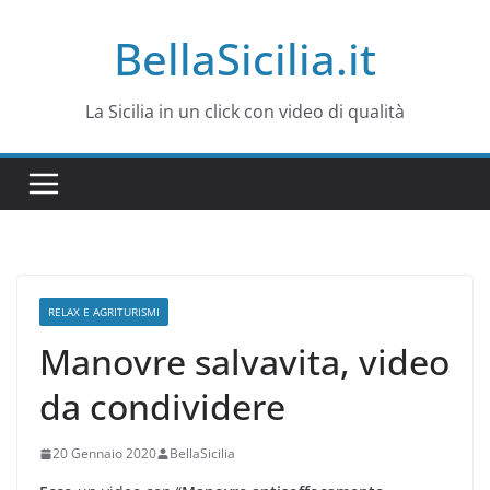
Salta
BellaSicilia.it
al
contenuto
La Sicilia in un click con video di qualità
RELAX E AGRITURISMI
Manovre salvavita, video
da condividere
20 Gennaio 2020
BellaSicilia