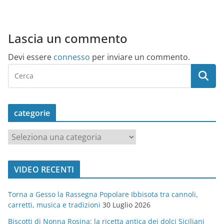
Lascia un commento
Devi essere
connesso
per inviare un commento.
categorie
c
a
t
VIDEO RECENTI
e
g
Torna a Gesso la Rassegna Popolare Ibbisota tra cannoli,
o
carretti, musica e tradizioni
30 Luglio 2026
r
Biscotti di Nonna Rosina: la ricetta antica dei dolci Siciliani
i