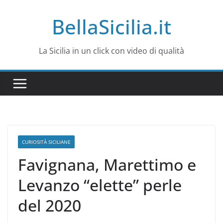
Salta
BellaSicilia.it
al
contenuto
La Sicilia in un click con video di qualità
CURIOSITÀ SICILIANE
Favignana, Marettimo e
Levanzo “elette” perle
del 2020