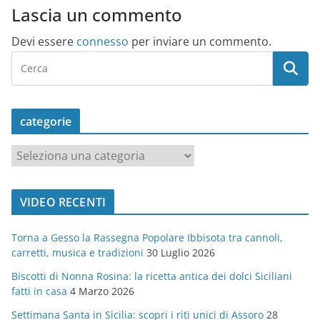
Lascia un commento
Devi essere
connesso
per inviare un commento.
categorie
c
a
t
VIDEO RECENTI
e
g
Torna a Gesso la Rassegna Popolare Ibbisota tra cannoli,
o
carretti, musica e tradizioni
30 Luglio 2026
r
Biscotti di Nonna Rosina: la ricetta antica dei dolci Siciliani
i
fatti in casa
4 Marzo 2026
e
Settimana Santa in Sicilia: scopri i riti unici di Assoro
28