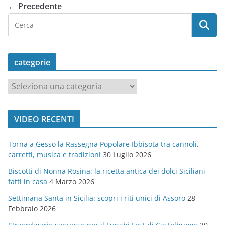
← Precedente
categorie
c
a
t
VIDEO RECENTI
e
g
Torna a Gesso la Rassegna Popolare Ibbisota tra cannoli,
o
carretti, musica e tradizioni
30 Luglio 2026
r
Biscotti di Nonna Rosina: la ricetta antica dei dolci Siciliani
i
fatti in casa
4 Marzo 2026
e
Settimana Santa in Sicilia: scopri i riti unici di Assoro
28
Febbraio 2026