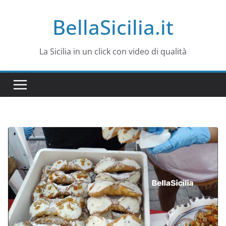
Salta
BellaSicilia.it
al
contenuto
La Sicilia in un click con video di qualità