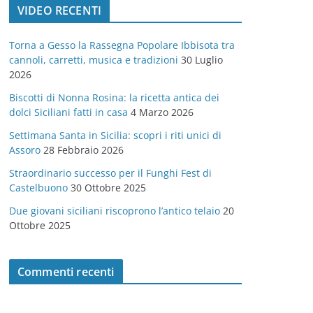
VIDEO RECENTI
e
g
Torna a Gesso la Rassegna Popolare Ibbisota tra
o
cannoli, carretti, musica e tradizioni
30 Luglio
r
2026
i
Biscotti di Nonna Rosina: la ricetta antica dei
e
dolci Siciliani fatti in casa
4 Marzo 2026
Settimana Santa in Sicilia: scopri i riti unici di
Assoro
28 Febbraio 2026
Straordinario successo per il Funghi Fest di
Castelbuono
30 Ottobre 2025
Due giovani siciliani riscoprono l’antico telaio
20
Ottobre 2025
Commenti recenti