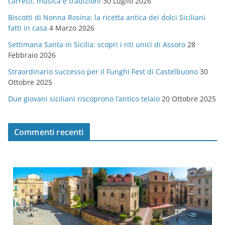
carretti, musica e tradizioni
30 Luglio 2026
r
Biscotti di Nonna Rosina: la ricetta antica dei dolci Siciliani
i
fatti in casa
4 Marzo 2026
e
Settimana Santa in Sicilia: scopri i riti unici di Assoro
28
Febbraio 2026
Straordinario successo per il Funghi Fest di Castelbuono
30
Ottobre 2025
Due giovani siciliani riscoprono l’antico telaio
20 Ottobre 2025
Commenti recenti