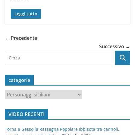
Leggi tutto
← Precedente
Successivo →
categorie
c
a
t
VIDEO RECENTI
e
g
Torna a Gesso la Rassegna Popolare Ibbisota tra cannoli,
o