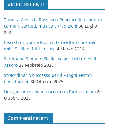
VIDEO RECENTI
e
g
Torna a Gesso la Rassegna Popolare Ibbisota tra
o
cannoli, carretti, musica e tradizioni
30 Luglio
r
2026
i
Biscotti di Nonna Rosina: la ricetta antica dei
e
dolci Siciliani fatti in casa
4 Marzo 2026
Settimana Santa in Sicilia: scopri i riti unici di
Assoro
28 Febbraio 2026
Straordinario successo per il Funghi Fest di
Castelbuono
30 Ottobre 2025
Due giovani siciliani riscoprono l’antico telaio
20
Ottobre 2025
Commenti recenti