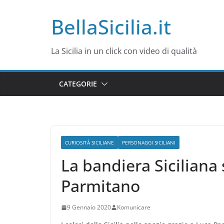
Salta
BellaSicilia.it
al
contenuto
La Sicilia in un click con video di qualità
CATEGORIE
CURIOSITÀ SICILIANE
PERSONAGGI SICILIANI
La bandiera Siciliana 
Parmitano
9 Gennaio 2020
Komunicare