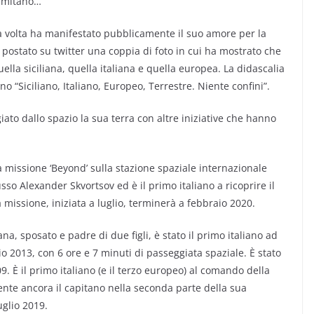
Parmitano…
a volta ha manifestato pubblicamente il suo amore per la
ha postato su twitter una coppia di foto in cui ha mostrato che
ella siciliana, quella italiana e quella europea. La didascalia
no “Siciliano, Italiano, Europeo, Terrestre. Niente confini”.
iato dallo spazio la sua terra con altre iniziative che hanno
issione ‘Beyond’ sulla stazione spaziale internazionale
o Alexander Skvortsov ed è il primo italiano a ricoprire il
 missione, iniziata a luglio, terminerà a febbraio 2020.
na, sposato e padre di due figli, è stato il primo italiano ad
glio 2013, con 6 ore e 7 minuti di passeggiata spaziale. È stato
 È il primo italiano (e il terzo europeo) al comando della
ente ancora il capitano nella seconda parte della sua
uglio 2019.