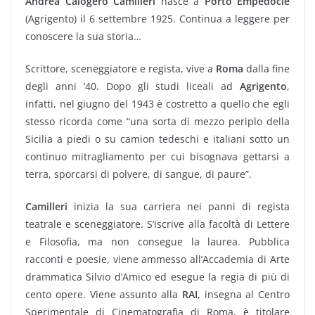
Andrea Calogero Camilleri
nasce a
Porto Empedocle
(Agrigento) il 6 settembre 1925. Continua a leggere per
conoscere la sua storia…
Scrittore, sceneggiatore e regista, vive a
Roma
dalla fine
degli anni ’40. Dopo gli studi liceali ad
Agrigento
,
infatti, nel giugno del 1943 è costretto a quello che egli
stesso ricorda come “una sorta di mezzo periplo della
Sicilia a piedi o su camion tedeschi e italiani sotto un
continuo mitragliamento per cui bisognava gettarsi a
terra, sporcarsi di polvere, di sangue, di paure”.
Camilleri
inizia la sua carriera nei panni di regista
teatrale e sceneggiatore. S’iscrive alla facoltà di Lettere
e Filosofia, ma non consegue la laurea. Pubblica
racconti e poesie, viene ammesso all’Accademia di Arte
drammatica Silvio d’Amico ed esegue la regia di più di
cento opere. Viene assunto alla
RAI
, insegna al Centro
Sperimentale di Cinematografia di Roma, è titolare