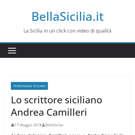
Salta
BellaSicilia.it
al
contenuto
La Sicilia in un click con video di qualità
PERSONAGGI SICILIANI
Lo scrittore siciliano
Andrea Camilleri
17 Maggio 2018
BellaSicilia