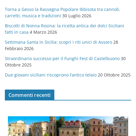
g
Torna a Gesso la Rassegna Popolare Ibbisota tra cannoli,
o
carretti, musica e tradizioni
30 Luglio 2026
r
Biscotti di Nonna Rosina: la ricetta antica dei dolci Siciliani
i
fatti in casa
4 Marzo 2026
e
Settimana Santa in Sicilia: scopri i riti unici di Assoro
28
Febbraio 2026
Straordinario successo per il Funghi Fest di Castelbuono
30
Ottobre 2025
Due giovani siciliani riscoprono l’antico telaio
20 Ottobre 2025
Commenti recenti