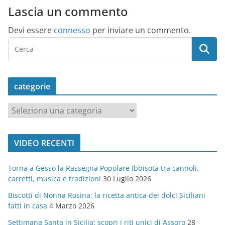
Lascia un commento
Devi essere
connesso
per inviare un commento.
categorie
c
a
t
VIDEO RECENTI
e
g
Torna a Gesso la Rassegna Popolare Ibbisota tra cannoli,
o
carretti, musica e tradizioni
30 Luglio 2026
r
Biscotti di Nonna Rosina: la ricetta antica dei dolci Siciliani
i
fatti in casa
4 Marzo 2026
e
Settimana Santa in Sicilia: scopri i riti unici di Assoro
28