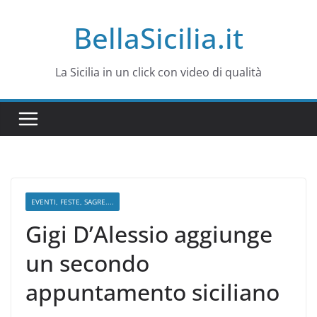
Salta
BellaSicilia.it
al
contenuto
La Sicilia in un click con video di qualità
EVENTI, FESTE, SAGRE....
Gigi D’Alessio aggiunge
un secondo
appuntamento siciliano