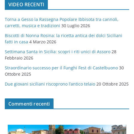
VIDEO RECENTI
e
g
Torna a Gesso la Rassegna Popolare Ibbisota tra cannoli,
o
carretti, musica e tradizioni
30 Luglio 2026
r
Biscotti di Nonna Rosina: la ricetta antica dei dolci Siciliani
i
fatti in casa
4 Marzo 2026
e
Settimana Santa in Sicilia: scopri i riti unici di Assoro
28
Febbraio 2026
Straordinario successo per il Funghi Fest di Castelbuono
30
Ottobre 2025
Due giovani siciliani riscoprono l’antico telaio
20 Ottobre 2025
Commenti recenti