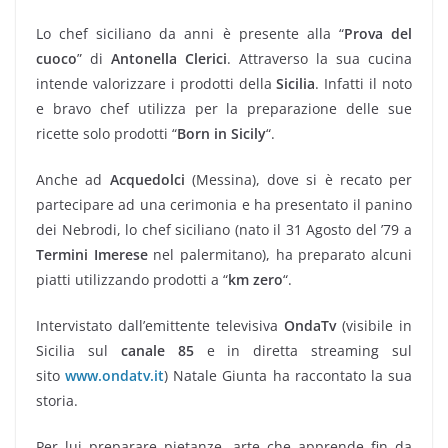
Lo chef siciliano da anni è presente alla “
Prova del
cuoco
” di
Antonella Clerici
. Attraverso la sua cucina
intende valorizzare i prodotti della
Sicilia
. Infatti il noto
e bravo chef utilizza per la preparazione delle sue
ricette solo prodotti “
Born in Sicily
“.
Anche ad
Acquedolci
(Messina), dove si è recato per
partecipare ad una cerimonia e ha presentato il panino
dei Nebrodi, lo chef siciliano (nato il 31 Agosto del ’79 a
Termini Imerese
nel palermitano), ha preparato alcuni
piatti utilizzando prodotti a “
km zero
“.
Intervistato dall’emittente televisiva
OndaTv
(visibile in
Sicilia sul
canale 85
e in diretta streaming sul
sito
www.ondatv.it
) Natale Giunta ha raccontato la sua
storia.
Per lui preparare pietanze, arte che apprende fin da