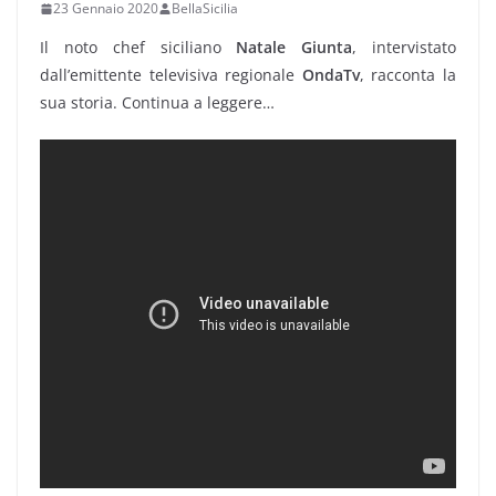
23 Gennaio 2020
BellaSicilia
Il noto chef siciliano
Natale Giunta
, intervistato
dall’emittente televisiva regionale
OndaTv
, racconta la
sua storia. Continua a leggere…