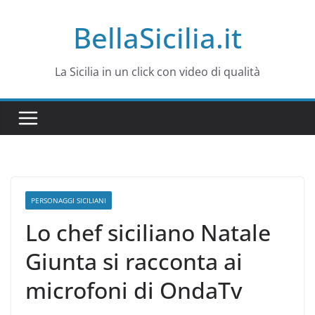
Salta
BellaSicilia.it
al
contenuto
La Sicilia in un click con video di qualità
PERSONAGGI SICILIANI
Lo chef siciliano Natale
Giunta si racconta ai
microfoni di OndaTv