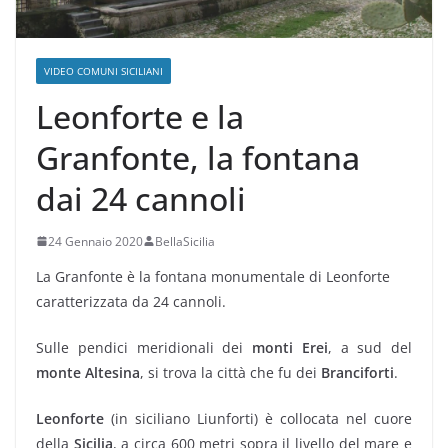
VIDEO COMUNI SICILIANI
Leonforte e la
Granfonte, la fontana
dai 24 cannoli
24 Gennaio 2020
BellaSicilia
La Granfonte è la fontana monumentale di Leonforte
caratterizzata da 24 cannoli.
Sulle pendici meridionali dei
monti Erei
, a sud del
monte Altesina
, si trova la città che fu dei
Branciforti
.
Leonforte
(in siciliano Liunforti) è collocata nel cuore
della
Sicilia
, a circa 600 metri sopra il livello del mare e