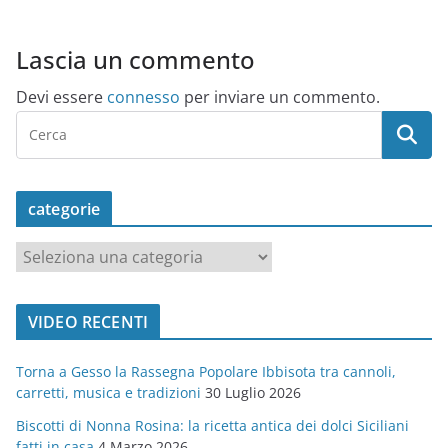
Lascia un commento
Devi essere
connesso
per inviare un commento.
categorie
c
a
t
VIDEO RECENTI
e
g
Torna a Gesso la Rassegna Popolare Ibbisota tra cannoli,
o
carretti, musica e tradizioni
30 Luglio 2026
r
Biscotti di Nonna Rosina: la ricetta antica dei dolci Siciliani
i
fatti in casa
4 Marzo 2026