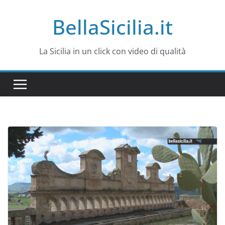
Salta
BellaSicilia.it
al
contenuto
La Sicilia in un click con video di qualità