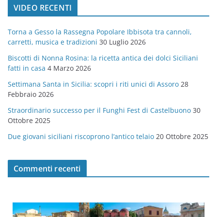
VIDEO RECENTI
e
g
Torna a Gesso la Rassegna Popolare Ibbisota tra cannoli,
o
carretti, musica e tradizioni
30 Luglio 2026
r
Biscotti di Nonna Rosina: la ricetta antica dei dolci Siciliani
i
fatti in casa
4 Marzo 2026
e
Settimana Santa in Sicilia: scopri i riti unici di Assoro
28
Febbraio 2026
Straordinario successo per il Funghi Fest di Castelbuono
30
Ottobre 2025
Due giovani siciliani riscoprono l’antico telaio
20 Ottobre 2025
Commenti recenti