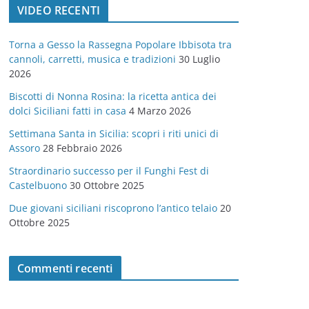
VIDEO RECENTI
e
g
Torna a Gesso la Rassegna Popolare Ibbisota tra
o
cannoli, carretti, musica e tradizioni
30 Luglio
r
2026
i
Biscotti di Nonna Rosina: la ricetta antica dei
e
dolci Siciliani fatti in casa
4 Marzo 2026
Settimana Santa in Sicilia: scopri i riti unici di
Assoro
28 Febbraio 2026
Straordinario successo per il Funghi Fest di
Castelbuono
30 Ottobre 2025
Due giovani siciliani riscoprono l’antico telaio
20
Ottobre 2025
Commenti recenti