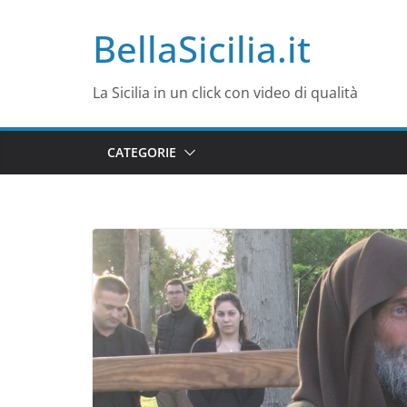
Salta
BellaSicilia.it
al
contenuto
La Sicilia in un click con video di qualità
CATEGORIE