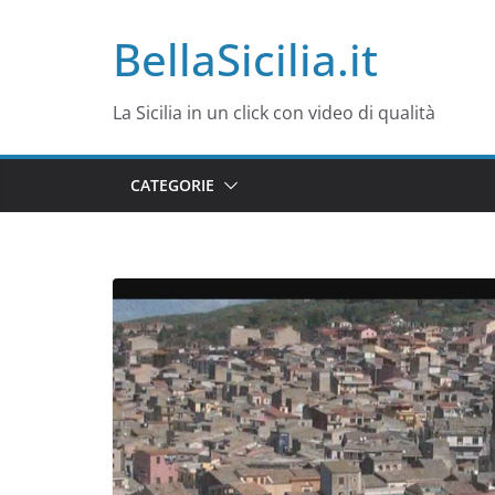
Salta
BellaSicilia.it
al
contenuto
La Sicilia in un click con video di qualità
CATEGORIE