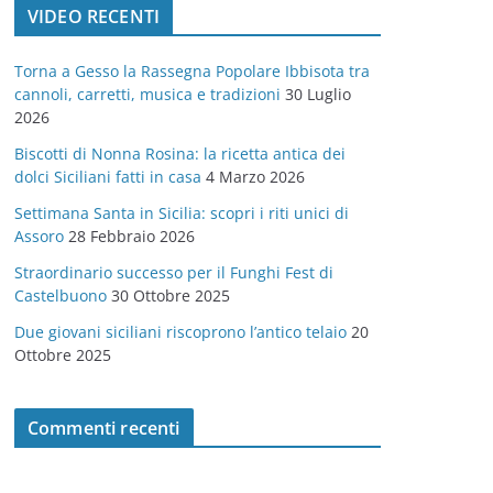
VIDEO RECENTI
e
g
Torna a Gesso la Rassegna Popolare Ibbisota tra
o
cannoli, carretti, musica e tradizioni
30 Luglio
r
2026
i
Biscotti di Nonna Rosina: la ricetta antica dei
e
dolci Siciliani fatti in casa
4 Marzo 2026
Settimana Santa in Sicilia: scopri i riti unici di
Assoro
28 Febbraio 2026
Straordinario successo per il Funghi Fest di
Castelbuono
30 Ottobre 2025
Due giovani siciliani riscoprono l’antico telaio
20
Ottobre 2025
Commenti recenti