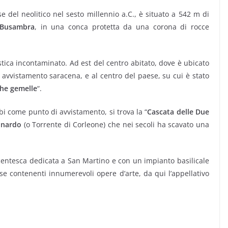
se del neolitico nel sesto millennio a.C., è situato a 542 m di
 Busambra
, in una conca protetta da una corona di rocce
istica incontaminato. Ad est del centro abitato, dove è ubicato
 di avvistamento saracena, e al centro del paese, su cui è stato
he gemelle
“.
abi come punto di avvistamento, si trova la “
Cascata delle Due
onardo
(o Torrente di Corleone) che nei secoli ha scavato una
recentesca dedicata a San Martino e con un impianto basilicale
se contenenti innumerevoli opere d’arte, da qui l’appellativo