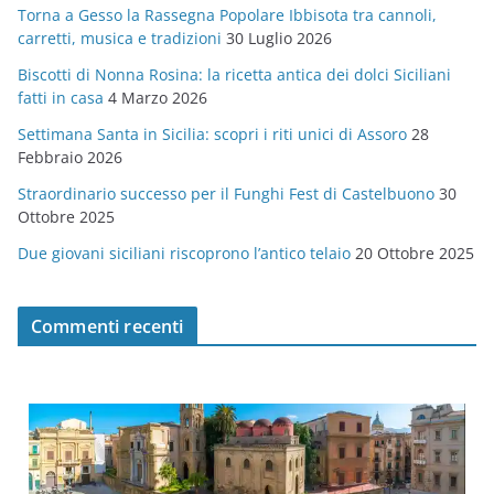
Torna a Gesso la Rassegna Popolare Ibbisota tra cannoli,
o
carretti, musica e tradizioni
30 Luglio 2026
r
Biscotti di Nonna Rosina: la ricetta antica dei dolci Siciliani
i
fatti in casa
4 Marzo 2026
e
Settimana Santa in Sicilia: scopri i riti unici di Assoro
28
Febbraio 2026
Straordinario successo per il Funghi Fest di Castelbuono
30
Ottobre 2025
Due giovani siciliani riscoprono l’antico telaio
20 Ottobre 2025
Commenti recenti