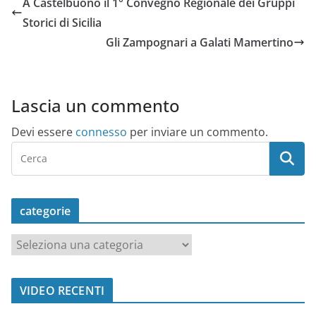
A Castelbuono il 1° Convegno Regionale dei Gruppi
Storici di Sicilia
Gli Zampognari a Galati Mamertino
Lascia un commento
Devi essere
connesso
per inviare un commento.
categorie
c
a
t
VIDEO RECENTI
e
g