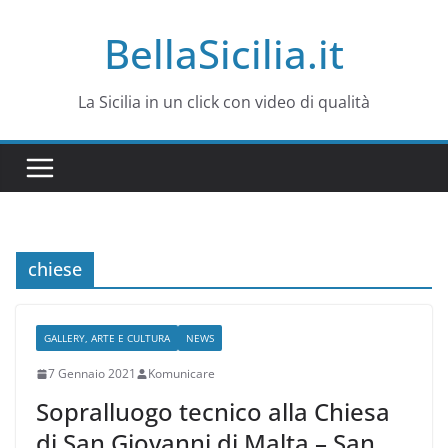
Salta
BellaSicilia.it
al
contenuto
La Sicilia in un click con video di qualità
chiese
GALLERY, ARTE E CULTURA
NEWS
7 Gennaio 2021
Komunicare
Sopralluogo tecnico alla Chiesa
di San Giovanni di Malta – San