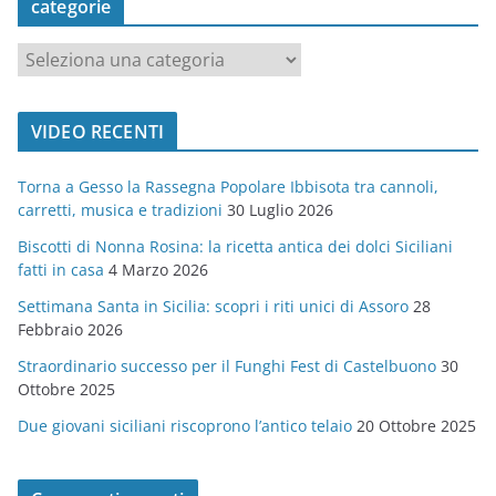
categorie
c
a
t
VIDEO RECENTI
e
g
Torna a Gesso la Rassegna Popolare Ibbisota tra cannoli,
o
carretti, musica e tradizioni
30 Luglio 2026
r
Biscotti di Nonna Rosina: la ricetta antica dei dolci Siciliani
i
fatti in casa
4 Marzo 2026
e
Settimana Santa in Sicilia: scopri i riti unici di Assoro
28
Febbraio 2026
Straordinario successo per il Funghi Fest di Castelbuono
30
Ottobre 2025
Due giovani siciliani riscoprono l’antico telaio
20 Ottobre 2025