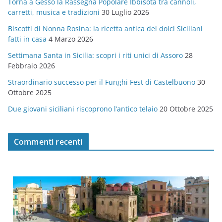
Torna a Gesso la Rassegna Popolare Ibbisota tra cannoli,
o
carretti, musica e tradizioni
30 Luglio 2026
r
Biscotti di Nonna Rosina: la ricetta antica dei dolci Siciliani
i
fatti in casa
4 Marzo 2026
e
Settimana Santa in Sicilia: scopri i riti unici di Assoro
28
Febbraio 2026
Straordinario successo per il Funghi Fest di Castelbuono
30
Ottobre 2025
Due giovani siciliani riscoprono l’antico telaio
20 Ottobre 2025
Commenti recenti