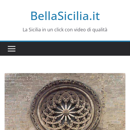
Salta
BellaSicilia.it
al
contenuto
La Sicilia in un click con video di qualità