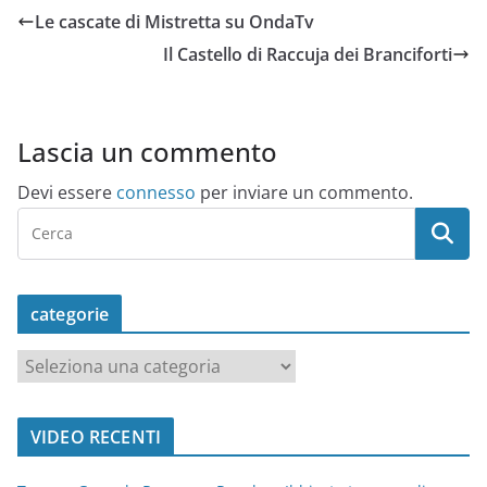
Le cascate di Mistretta su OndaTv
Il Castello di Raccuja dei Branciforti
Lascia un commento
Devi essere
connesso
per inviare un commento.
categorie
c
a
t
VIDEO RECENTI
e
g