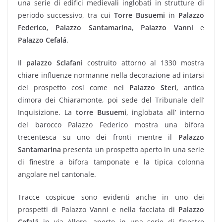
una serie di edifici medievali inglobati in strutture di
periodo successivo, tra cui
Torre Busuemi
in
Palazzo
Federico
,
Palazzo Santamarina
,
Palazzo Vanni
e
Palazzo Cefalá
.
Il
palazzo Sclafani
costruito attorno al 1330 mostra
chiare influenze normanne nella decorazione ad intarsi
del prospetto così come nel
Palazzo Steri
, antica
dimora dei Chiaramonte, poi sede del Tribunale dell’
Inquisizione. La
torre Busuemi
, inglobata all’ interno
del barocco Palazzo Federico mostra una bifora
trecentesca su uno dei fronti mentre il
Palazzo
Santamarina
presenta un prospetto aperto in una serie
di finestre a bifora tamponate e la tipica colonna
angolare nel cantonale.
Tracce cospicue sono evidenti anche in uno dei
prospetti di Palazzo Vanni e nella facciata di
Palazzo
Cefalá
in via Alloro, aperto in una serie di finestre