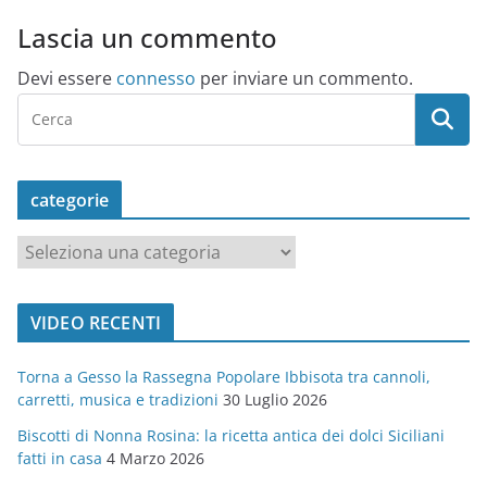
Lascia un commento
Devi essere
connesso
per inviare un commento.
categorie
c
a
t
VIDEO RECENTI
e
g
Torna a Gesso la Rassegna Popolare Ibbisota tra cannoli,
o
carretti, musica e tradizioni
30 Luglio 2026
r
Biscotti di Nonna Rosina: la ricetta antica dei dolci Siciliani
i
fatti in casa
4 Marzo 2026
e