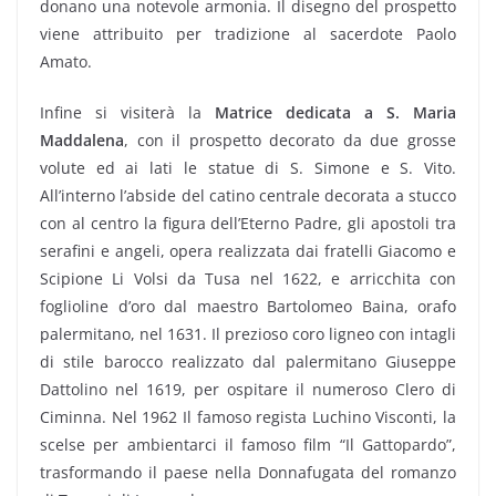
donano una notevole armonia. Il disegno del prospetto
viene attribuito per tradizione al sacerdote Paolo
Amato.
Infine si visiterà la
Matrice dedicata a S. Maria
Maddalena
, con il prospetto decorato da due grosse
volute ed ai lati le statue di S. Simone e S. Vito.
All’interno l’abside del catino centrale decorata a stucco
con al centro la figura dell’Eterno Padre, gli apostoli tra
serafini e angeli, opera realizzata dai fratelli Giacomo e
Scipione Li Volsi da Tusa nel 1622, e arricchita con
foglioline d’oro dal maestro Bartolomeo Baina, orafo
palermitano, nel 1631. Il prezioso coro ligneo con intagli
di stile barocco realizzato dal palermitano Giuseppe
Dattolino nel 1619, per ospitare il numeroso Clero di
Ciminna. Nel 1962 Il famoso regista Luchino Visconti, la
scelse per ambientarci il famoso film “Il Gattopardo”,
trasformando il paese nella Donnafugata del romanzo