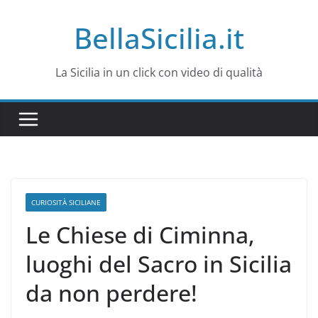
Salta
BellaSicilia.it
al
contenuto
La Sicilia in un click con video di qualità
CURIOSITÀ SICILIANE
Le Chiese di Ciminna,
luoghi del Sacro in Sicilia
da non perdere!