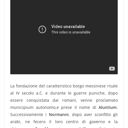
La fondazione del caratteristico borgo messinese risale
al IV secolo a.C. e durante le guerre puniche, dopo
essere conquistata dai romani, venne proclamato
municipium autonomo,e prese il nome di
Aluntium
.
Successivamente i
Normanni
, dopo aver sconfitto gli
arabi, ne fecero il loro centro di governo e la