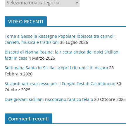
c
a
t
VIDEO RECENTI
e
g
Torna a Gesso la Rassegna Popolare Ibbisota tra cannoli,
o
carretti, musica e tradizioni
30 Luglio 2026
r
Biscotti di Nonna Rosina: la ricetta antica dei dolci Siciliani
i
fatti in casa
4 Marzo 2026
e
Settimana Santa in Sicilia: scopri i riti unici di Assoro
28
Febbraio 2026
Straordinario successo per il Funghi Fest di Castelbuono
30
Ottobre 2025
Due giovani siciliani riscoprono l’antico telaio
20 Ottobre 2025
Commenti recenti