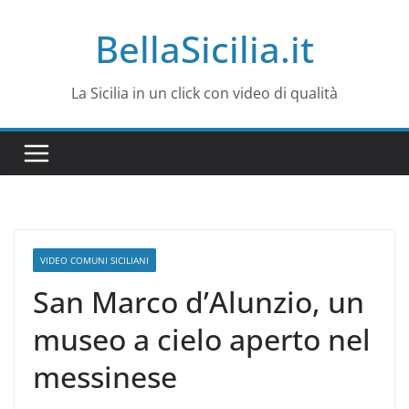
Salta
BellaSicilia.it
al
contenuto
La Sicilia in un click con video di qualità
VIDEO COMUNI SICILIANI
San Marco d’Alunzio, un
museo a cielo aperto nel
messinese