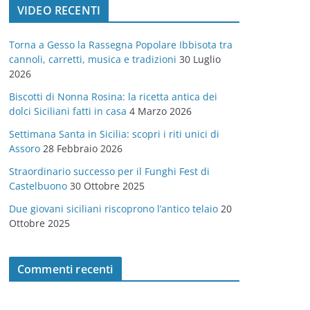
VIDEO RECENTI
e
g
Torna a Gesso la Rassegna Popolare Ibbisota tra
o
cannoli, carretti, musica e tradizioni
30 Luglio
r
2026
i
Biscotti di Nonna Rosina: la ricetta antica dei
e
dolci Siciliani fatti in casa
4 Marzo 2026
Settimana Santa in Sicilia: scopri i riti unici di
Assoro
28 Febbraio 2026
Straordinario successo per il Funghi Fest di
Castelbuono
30 Ottobre 2025
Due giovani siciliani riscoprono l’antico telaio
20
Ottobre 2025
Commenti recenti