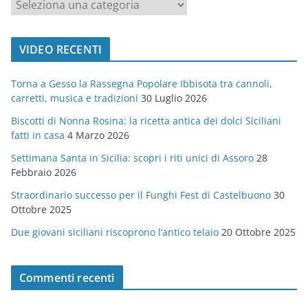
c
a
t
VIDEO RECENTI
e
g
Torna a Gesso la Rassegna Popolare Ibbisota tra cannoli,
o
carretti, musica e tradizioni
30 Luglio 2026
r
Biscotti di Nonna Rosina: la ricetta antica dei dolci Siciliani
i
fatti in casa
4 Marzo 2026
e
Settimana Santa in Sicilia: scopri i riti unici di Assoro
28
Febbraio 2026
Straordinario successo per il Funghi Fest di Castelbuono
30
Ottobre 2025
Due giovani siciliani riscoprono l’antico telaio
20 Ottobre 2025
Commenti recenti