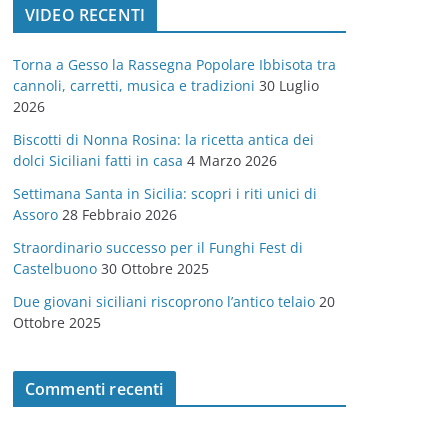
VIDEO RECENTI
e
g
Torna a Gesso la Rassegna Popolare Ibbisota tra
o
cannoli, carretti, musica e tradizioni
30 Luglio
r
2026
i
Biscotti di Nonna Rosina: la ricetta antica dei
e
dolci Siciliani fatti in casa
4 Marzo 2026
Settimana Santa in Sicilia: scopri i riti unici di
Assoro
28 Febbraio 2026
Straordinario successo per il Funghi Fest di
Castelbuono
30 Ottobre 2025
Due giovani siciliani riscoprono l’antico telaio
20
Ottobre 2025
Commenti recenti