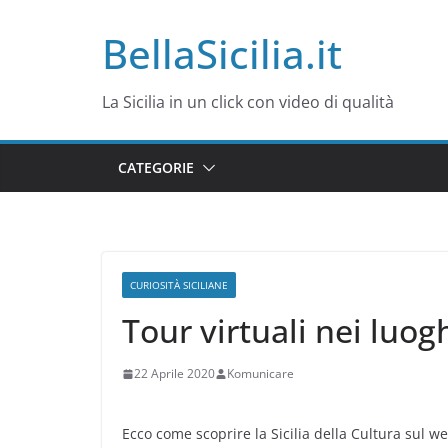
Salta
BellaSicilia.it
al
contenuto
La Sicilia in un click con video di qualità
CATEGORIE
CURIOSITÀ SICILIANE
Tour virtuali nei luogh
22 Aprile 2020
Komunicare
Ecco come scoprire la Sicilia della Cultura sul w