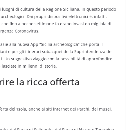
 i luoghi di cultura della Regione Siciliana, in questo periodo
cheologici. Dai propri dispositivi elettronici è, infatti,
i che fino a poche settimane fa erano invasi da migliaia di
mergenza Coronavirus.
azie alla nuova App “Sicilia archeologica” che porta il
iliani e per gli itinerari subacquei della Soprintendenza del
i. Un suggestivo viaggio con la possibilità di approfondire
lasciate in millenni di storia.
ire la ricca offerta
ferta dell’Isola, anche ai siti internet dei Parchi, dei musei,
gento, del Parco di Selinunte, del Parco di Naxos e Taormina,