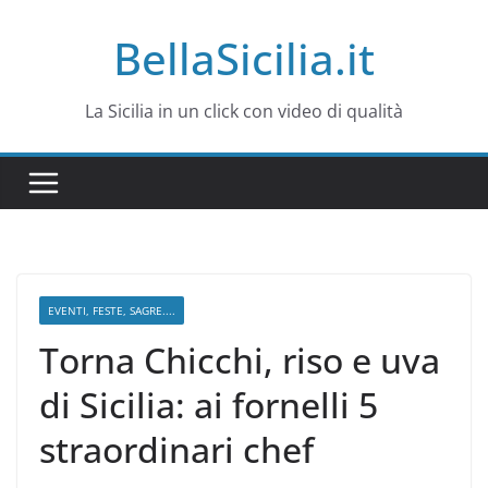
Salta
BellaSicilia.it
al
contenuto
La Sicilia in un click con video di qualità
EVENTI, FESTE, SAGRE....
Torna Chicchi, riso e uva
di Sicilia: ai fornelli 5
straordinari chef