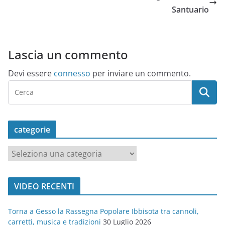
Santuario
Lascia un commento
Devi essere
connesso
per inviare un commento.
categorie
c
a
t
VIDEO RECENTI
e
g
Torna a Gesso la Rassegna Popolare Ibbisota tra cannoli,
o
carretti, musica e tradizioni
30 Luglio 2026