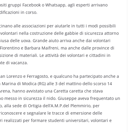
ositi gruppi Facebook o Whatsapp, agli esperti arrivano
ificazioni in corso.
cinano alle associazioni per aiutarle in tutti i modi possibili
 i volontari nella costruzione delle gabbie di sicurezza attorno
hiusa delle uova. Grande aiuto arriva anche dai volontari
 Fiorentino e Barbara Maifreni, ma anche dalle province di
ione di materiali. Le attività dei volontari e cittadini in
te di vacanza.
i San Lorenzo e Ferragosto, e qualcuno ha partecipato anche a
a Marina di Modica (RG) alle 3 del mattino dello scorso 14
ena, hanno avvistato una Caretta caretta che stava
nno messo in sicurezza il nido. Giuseppe aveva frequentato un
, alla sede di Ortigia dell’A.M.P.del Plemmirio, per
 riconoscere e segnalare le tracce di emersione delle
i realizzati per formare studenti universitari, volontari e