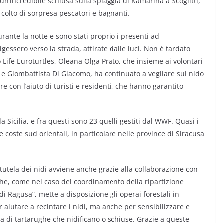
n’incredibile schiusa sulla spiaggia di Kamarina a Scoglitti,
 colto di sorpresa pescatori e bagnanti.
rante la notte e sono stati proprio i presenti ad
gessero verso la strada, attirate dalle luci. Non è tardato
o Life Euroturtles, Oleana Olga Prato, che insieme ai volontari
e Giombattista Di Giacomo, ha continuato a vegliare sul nido
e con l’aiuto di turisti e residenti, che hanno garantito
la Sicilia, e fra questi sono 23 quelli gestiti dal WWF. Quasi i
e coste sud orientali, in particolare nelle province di Siracusa
 tutela dei nidi avviene anche grazie alla collaborazione con
 che, come nel caso del coordinamento della ripartizione
o di Ragusa”, mette a disposizione gli operai forestali in
r aiutare a recintare i nidi, ma anche per sensibilizzare e
sta di tartarughe che nidificano o schiuse. Grazie a queste