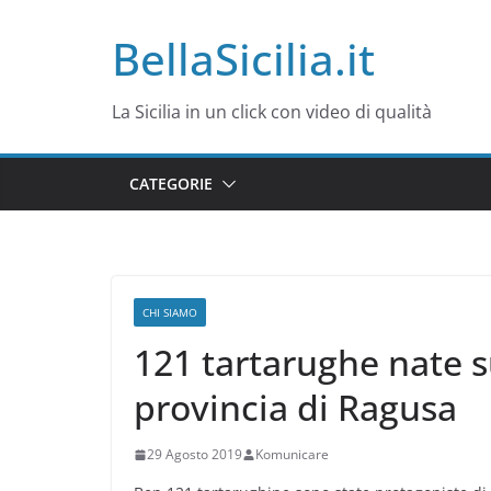
Salta
BellaSicilia.it
al
contenuto
La Sicilia in un click con video di qualità
CATEGORIE
CHI SIAMO
121 tartarughe nate su
provincia di Ragusa
29 Agosto 2019
Komunicare