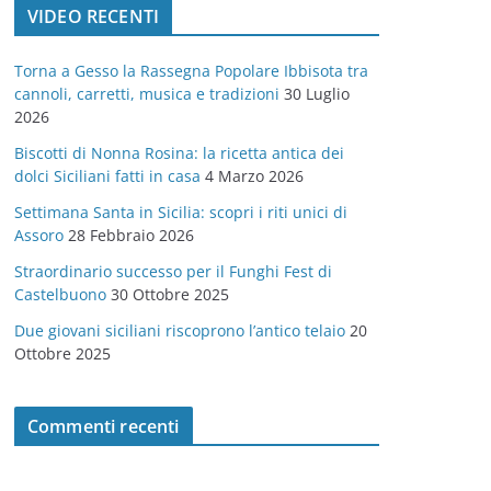
VIDEO RECENTI
e
g
Torna a Gesso la Rassegna Popolare Ibbisota tra
o
cannoli, carretti, musica e tradizioni
30 Luglio
r
2026
i
Biscotti di Nonna Rosina: la ricetta antica dei
e
dolci Siciliani fatti in casa
4 Marzo 2026
Settimana Santa in Sicilia: scopri i riti unici di
Assoro
28 Febbraio 2026
Straordinario successo per il Funghi Fest di
Castelbuono
30 Ottobre 2025
Due giovani siciliani riscoprono l’antico telaio
20
Ottobre 2025
Commenti recenti