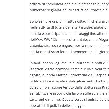
attività di comunicazione e alla presenza di app
numerose segnalazioni di escursioni, tracce o nid
Sono sempre di più, infatti, i cittadini che si avvi
nelle attività di tutela delle tartarughe: aiutano
al nido e partecipano ai monitoraggi fino alla sc
dell’O.A. WWF Sicilia nord orientale, come Diego
Catania, Siracusa e Ragusa per la messa a disposiz
Sicilia non si sono fermati nemmeno nelle giorna
In tanti hanno vegliato i nidi durante le notti d
ispezioni e traslocazioni, come quella avvenuta 
agosto, quando Matteo Carnemolla e Giuseppe Ar
nidificando e avvisato subito gli esperti che ha
corso di formazione tenuto dalla dottoressa Prato
sensibilizzare proprio chi lavora sulle spiagge a
tartarughe marine. Questo corso si unisce ad altr
operatori di pulizia delle spiagge.