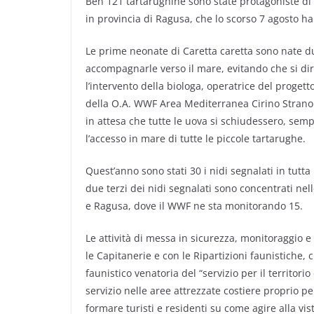
Ben 121 tartarughine sono state protagoniste di u
in provincia di Ragusa, che lo scorso 7 agosto ha
Le prime neonate di Caretta caretta sono nate du
accompagnarle verso il mare, evitando che si diri
l’intervento della biologa, operatrice del progett
della O.A. WWF Area Mediterranea Cirino Strano 
in attesa che tutte le uova si schiudessero, sempr
l’accesso in mare di tutte le piccole tartarughe.
Quest’anno sono stati 30 i nidi segnalati in tutta 
due terzi dei nidi segnalati sono concentrati nell
e Ragusa, dove il WWF ne sta monitorando 15.
Le attività di messa in sicurezza, monitoraggio e
le Capitanerie e con le Ripartizioni faunistiche,
faunistico venatoria del “servizio per il territori
servizio nelle aree attrezzate costiere proprio pe
formare turisti e residenti su come agire alla vi