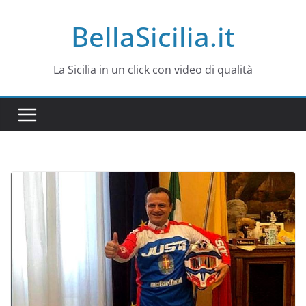
Salta
BellaSicilia.it
al
contenuto
La Sicilia in un click con video di qualità