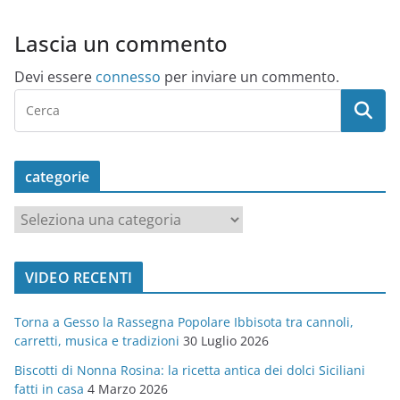
Lascia un commento
Devi essere
connesso
per inviare un commento.
categorie
c
a
t
VIDEO RECENTI
e
g
Torna a Gesso la Rassegna Popolare Ibbisota tra cannoli,
o
carretti, musica e tradizioni
30 Luglio 2026
r
Biscotti di Nonna Rosina: la ricetta antica dei dolci Siciliani
i
fatti in casa
4 Marzo 2026
e