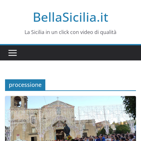
Salta
BellaSicilia.it
al
contenuto
La Sicilia in un click con video di qualità
processione