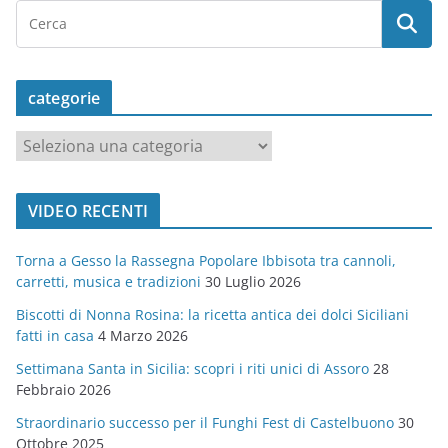
categorie
c
a
t
VIDEO RECENTI
e
g
Torna a Gesso la Rassegna Popolare Ibbisota tra cannoli,
o
carretti, musica e tradizioni
30 Luglio 2026
r
Biscotti di Nonna Rosina: la ricetta antica dei dolci Siciliani
i
fatti in casa
4 Marzo 2026
e
Settimana Santa in Sicilia: scopri i riti unici di Assoro
28
Febbraio 2026
Straordinario successo per il Funghi Fest di Castelbuono
30
Ottobre 2025