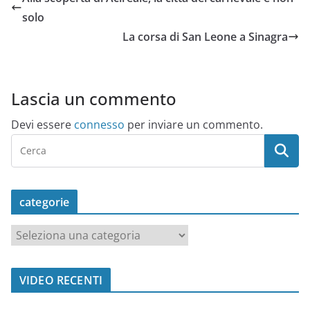
solo
La corsa di San Leone a Sinagra
Lascia un commento
Devi essere
connesso
per inviare un commento.
categorie
c
a
t
VIDEO RECENTI
e
g