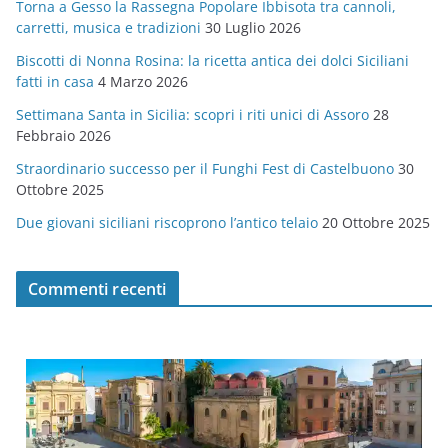
Torna a Gesso la Rassegna Popolare Ibbisota tra cannoli,
o
carretti, musica e tradizioni
30 Luglio 2026
r
Biscotti di Nonna Rosina: la ricetta antica dei dolci Siciliani
i
fatti in casa
4 Marzo 2026
e
Settimana Santa in Sicilia: scopri i riti unici di Assoro
28
Febbraio 2026
Straordinario successo per il Funghi Fest di Castelbuono
30
Ottobre 2025
Due giovani siciliani riscoprono l’antico telaio
20 Ottobre 2025
Commenti recenti