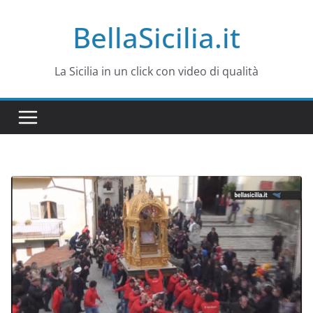
Salta
BellaSicilia.it
al
contenuto
La Sicilia in un click con video di qualità