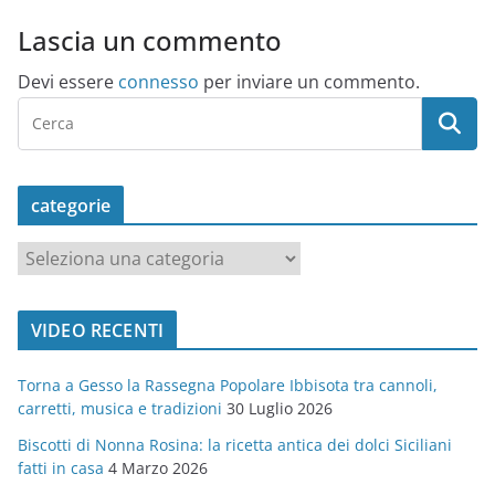
Lascia un commento
Devi essere
connesso
per inviare un commento.
categorie
c
a
t
VIDEO RECENTI
e
g
Torna a Gesso la Rassegna Popolare Ibbisota tra cannoli,
o
carretti, musica e tradizioni
30 Luglio 2026
r
Biscotti di Nonna Rosina: la ricetta antica dei dolci Siciliani
i
fatti in casa
4 Marzo 2026
e