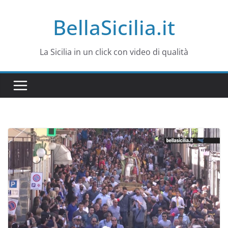
Salta
BellaSicilia.it
al
contenuto
La Sicilia in un click con video di qualità