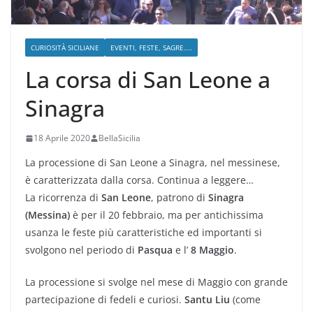
CURIOSITÀ SICILIANE
EVENTI, FESTE, SAGRE....
La corsa di San Leone a
Sinagra
18 Aprile 2020
BellaSicilia
La processione di San Leone a Sinagra, nel messinese,
è caratterizzata dalla corsa. Continua a leggere…
La ricorrenza di
San Leone
, patrono di
Sinagra
(Messina)
è per il 20 febbraio, ma per antichissima
usanza le feste più caratteristiche ed importanti si
svolgono nel periodo di
Pasqua
e l’
8 Maggio
.
La processione si svolge nel mese di Maggio con grande
partecipazione di fedeli e curiosi.
Santu Liu
(come