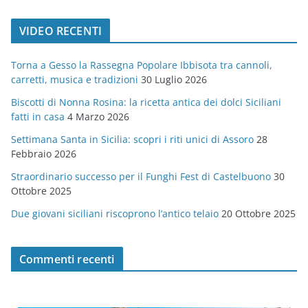
a
t
VIDEO RECENTI
e
g
Torna a Gesso la Rassegna Popolare Ibbisota tra cannoli,
o
carretti, musica e tradizioni
30 Luglio 2026
r
Biscotti di Nonna Rosina: la ricetta antica dei dolci Siciliani
i
fatti in casa
4 Marzo 2026
e
Settimana Santa in Sicilia: scopri i riti unici di Assoro
28
Febbraio 2026
Straordinario successo per il Funghi Fest di Castelbuono
30
Ottobre 2025
Due giovani siciliani riscoprono l’antico telaio
20 Ottobre 2025
Commenti recenti