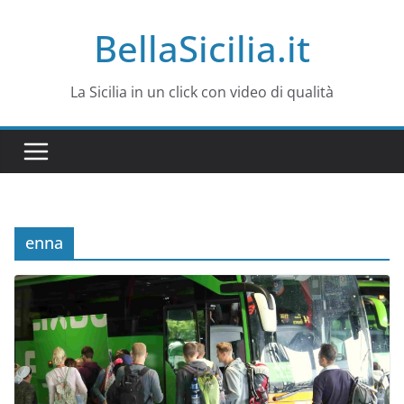
Salta
BellaSicilia.it
al
contenuto
La Sicilia in un click con video di qualità
enna