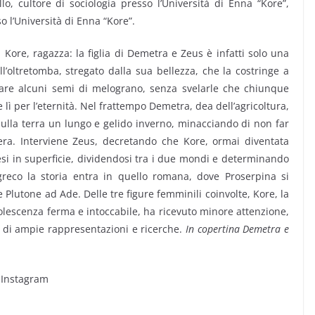
lo, cultore di sociologia presso l’Università di Enna “Kore”,
o l’Università di Enna “Kore”.
Kore, ragazza: la figlia di Demetra e Zeus è infatti solo una
l’oltretomba, stregato dalla sua bellezza, che la costringe a
iare alcuni semi di melograno, senza svelarle che chiunque
 lì per l’eternità. Nel frattempo Demetra, dea dell’agricoltura,
 sulla terra un lungo e gelido inverno, minacciando di non far
era. Interviene Zeus, decretando che Kore, ormai diventata
esi in superficie, dividendosi tra i due mondi e determinando
greco la storia entra in quello romana, dove Proserpina si
Plutone ad Ade. Delle tre figure femminili coinvolte, Kore, la
adolescenza ferma e intoccabile, ha ricevuto minore attenzione,
 di ampie rappresentazioni e ricerche.
In copertina Demetra e
 Instagram