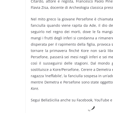
Citardo, attore e regista, Francesco Paolo Pinel
Flavia Zisa, docente di Archeologia classica press
Nel mito greco la giovane Persefone è chiamata 
fanciulla quando viene rapita da Ade, il dio del
seguirlo nel regno dei morti, dove le fa mang
mangi i frutti degli inferi si condanna a rimanere
disperata per il rapimento della figlia, provoca
tornare la primavera finché Kore non sarà lib
Persefone, passerà sei mesi negli inferi e sei m
così il susseguirsi delle stagioni. Dal mondo 
sostituisce a Kore/Persefone, Cerere a Demetra e 
ragazza ‘ineffabile’, la fanciulla sospesa in un’
mentre Demetra e Persefone sono state oggetto
Kore.
Segui BellaSicilia anche su Facebook, YouTube e
by