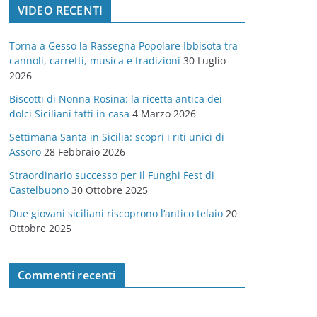
VIDEO RECENTI
e
g
Torna a Gesso la Rassegna Popolare Ibbisota tra
o
cannoli, carretti, musica e tradizioni
30 Luglio
r
2026
i
Biscotti di Nonna Rosina: la ricetta antica dei
e
dolci Siciliani fatti in casa
4 Marzo 2026
Settimana Santa in Sicilia: scopri i riti unici di
Assoro
28 Febbraio 2026
Straordinario successo per il Funghi Fest di
Castelbuono
30 Ottobre 2025
Due giovani siciliani riscoprono l’antico telaio
20
Ottobre 2025
Commenti recenti