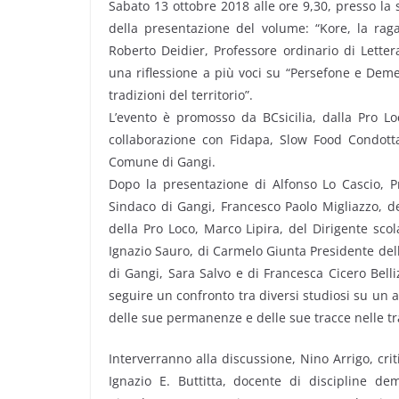
Sabato 13 ottobre 2018 alle ore 9,30, presso la 
della presentazione del volume: “Kore, la raga
Roberto Deidier, Professore ordinario di Letter
una riflessione a più voci su “Persefone e Demet
tradizioni del territorio”.
L’evento è promosso da BCsicilia, dalla Pro Lo
collaborazione con Fidapa, Slow Food Condotta
Comune di Gangi.
Dopo la presentazione di Alfonso Lo Cascio, Pr
Sindaco di Gangi, Francesco Paolo Migliazzo, de
della Pro Loco, Marco Lipira, del Dirigente sco
Ignazio Sauro, di Carmelo Giunta Presidente del
di Gangi, Sara Salvo e di Francesca Cicero Bell
seguire un confronto tra diversi studiosi su un a
delle sue permanenze e delle sue tracce nelle trad
Interverranno alla discussione, Nino Arrigo, criti
Ignazio E. Buttitta, docente di discipline de