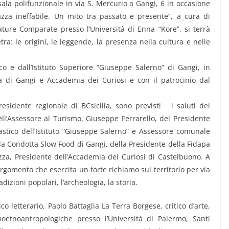
sala polifunzionale in via S. Mercurio a Gangi, 6 in occasione
zza ineffabile. Un mito tra passato e presente”, a cura di
ature Comparate presso l’Università di Enna “Kore”, si terrà
ra: le origini, le leggende, la presenza nella cultura e nelle
co e dall’Istituto Superiore “Giuseppe Salerno” di Gangi, in
 di Gangi e Accademia dei Curiosi e con il patrocinio dal
esidente regionale di BCsicilia, sono previsti i saluti del
ll’Assessore al Turismo, Giuseppe Ferrarello, del Presidente
lastico dell’Istituto “Giuseppe Salerno” e Assessore comunale
la Condotta Slow Food di Gangi, della Presidente della Fidapa
izza, Presidente dell’Accademia dei Curiosi di Castelbuono. A
rgomento che esercita un forte richiamo sul territorio per via
izioni popolari, l’archeologia, la storia.
co letterario, Paolo Battaglia La Terra Borgese, critico d’arte,
moetnoantropologiche presso l’Università di Palermo, Santi