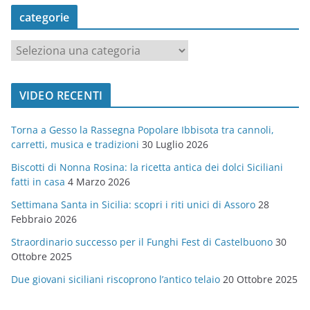
categorie
c
a
t
VIDEO RECENTI
e
g
Torna a Gesso la Rassegna Popolare Ibbisota tra cannoli,
o
carretti, musica e tradizioni
30 Luglio 2026
r
Biscotti di Nonna Rosina: la ricetta antica dei dolci Siciliani
i
fatti in casa
4 Marzo 2026
e
Settimana Santa in Sicilia: scopri i riti unici di Assoro
28
Febbraio 2026
Straordinario successo per il Funghi Fest di Castelbuono
30
Ottobre 2025
Due giovani siciliani riscoprono l’antico telaio
20 Ottobre 2025