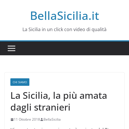
Salta
BellaSicilia.it
al
contenuto
La Sicilia in un click con video di qualità
CHI SIAMO
La Sicilia, la più amata
dagli stranieri
11 Ottobre 2018
BellaSicilia