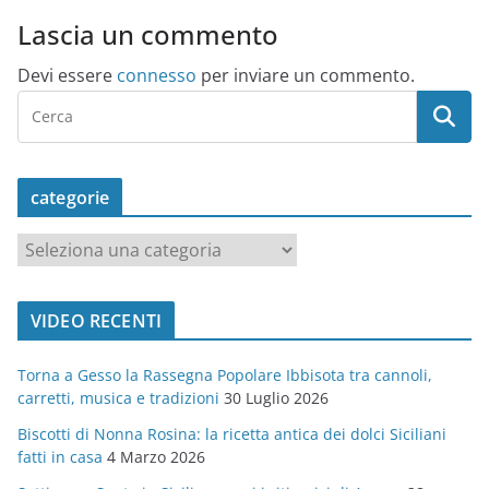
Lascia un commento
Devi essere
connesso
per inviare un commento.
categorie
c
a
t
VIDEO RECENTI
e
g
Torna a Gesso la Rassegna Popolare Ibbisota tra cannoli,
o
carretti, musica e tradizioni
30 Luglio 2026
r
Biscotti di Nonna Rosina: la ricetta antica dei dolci Siciliani
i
fatti in casa
4 Marzo 2026
e