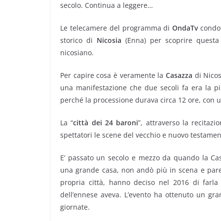
secolo. Continua a leggere…
Le telecamere del programma di
OndaTv
condot
storico di
Nicosia
(Enna) per scoprire questa 
nicosiano.
Per capire cosa è veramente la
Casazza
di Nicos
una manifestazione che due secoli fa era la p
perché la processione durava circa 12 ore, con un m
La “
città dei 24 baroni
”, attraverso la recitazi
spettatori le scene del vecchio e nuovo testamen
E’ passato un secolo e mezzo da quando la Casa
una grande casa, non andò più in scena e parecc
propria città, hanno deciso nel 2016 di farla
dell’ennese aveva. L’evento ha ottenuto un gra
giornate.