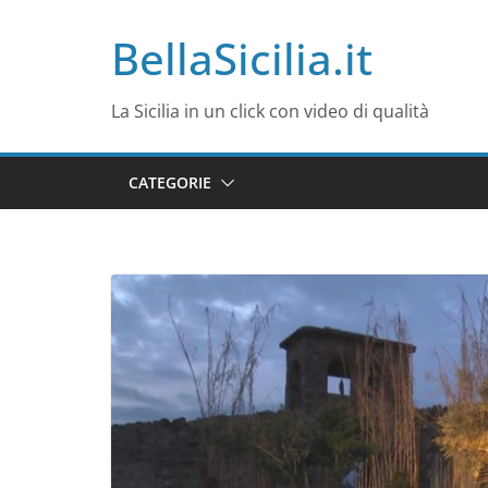
Salta
BellaSicilia.it
al
contenuto
La Sicilia in un click con video di qualità
CATEGORIE