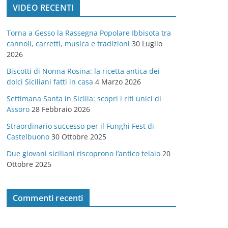
VIDEO RECENTI
e
g
Torna a Gesso la Rassegna Popolare Ibbisota tra
o
cannoli, carretti, musica e tradizioni
30 Luglio
r
2026
i
Biscotti di Nonna Rosina: la ricetta antica dei
e
dolci Siciliani fatti in casa
4 Marzo 2026
Settimana Santa in Sicilia: scopri i riti unici di
Assoro
28 Febbraio 2026
Straordinario successo per il Funghi Fest di
Castelbuono
30 Ottobre 2025
Due giovani siciliani riscoprono l’antico telaio
20
Ottobre 2025
Commenti recenti