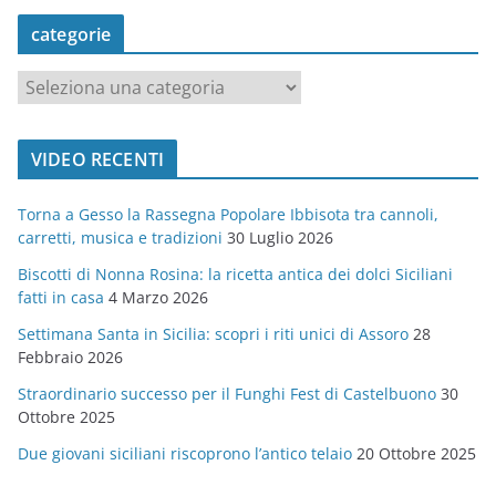
categorie
c
a
t
VIDEO RECENTI
e
g
Torna a Gesso la Rassegna Popolare Ibbisota tra cannoli,
o
carretti, musica e tradizioni
30 Luglio 2026
r
Biscotti di Nonna Rosina: la ricetta antica dei dolci Siciliani
i
fatti in casa
4 Marzo 2026
e
Settimana Santa in Sicilia: scopri i riti unici di Assoro
28
Febbraio 2026
Straordinario successo per il Funghi Fest di Castelbuono
30
Ottobre 2025
Due giovani siciliani riscoprono l’antico telaio
20 Ottobre 2025