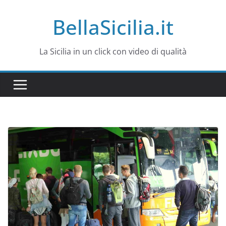
Salta
BellaSicilia.it
al
contenuto
La Sicilia in un click con video di qualità