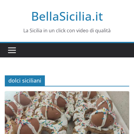
Salta
BellaSicilia.it
al
contenuto
La Sicilia in un click con video di qualità
dolci siciliani