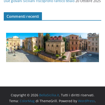
Due giovani siciliani riscoprono l’antico telaio
20 Ottobre 2025
Commenti recenti
Copyright © 2026
BellaSicilia.it
. Tutti i diritti riservati.
Tema:
ColorMag
di ThemeGrill. Powered by
WordPress
.