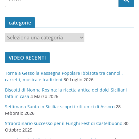
categorie
c
a
t
VIDEO RECENTI
e
g
Torna a Gesso la Rassegna Popolare Ibbisota tra cannoli,
o
carretti, musica e tradizioni
30 Luglio 2026
r
Biscotti di Nonna Rosina: la ricetta antica dei dolci Siciliani
i
fatti in casa
4 Marzo 2026
e
Settimana Santa in Sicilia: scopri i riti unici di Assoro
28
Febbraio 2026
Straordinario successo per il Funghi Fest di Castelbuono
30
Ottobre 2025