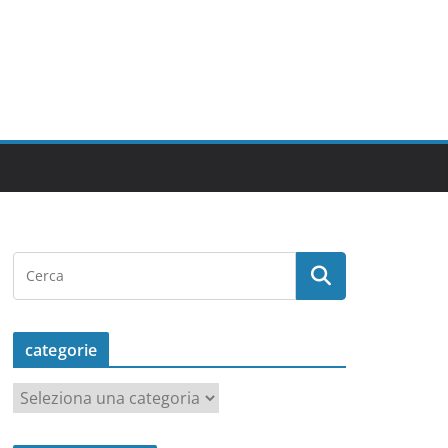
categorie
c
a
t