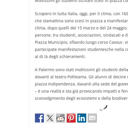
Moltissimi gli studenti siciliani scesi in piazza 
Sciopero in tutta Italia, oggi, per il clima, con 16
che stamattina sono scesi in piazza a manifestare
clima, dopo quelli del 15 marzo e del 24 maggio. 
persone, tra studenti, associazioni, sindacati e 
Piazza Municipio, sfilando lungo corso Cavour, vi
partecipate manifestazioni studentesche nella cit
al di là degli schieramenti.
A Palermo sono stati moltissimi gli studenti della
davanti al teatro Politeama. Gli alunni di decine
piazza Indipendenza, davanti alla sede del gover
– è una realtà e sta già provocando impatti e fen
sconvolgimento degli ecosistemi e della biodivers
by