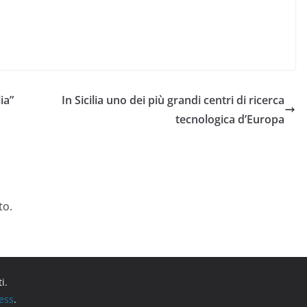
ia”
In Sicilia uno dei più grandi centri di ricerca
tecnologica d’Europa
to.
ti.
ess
.