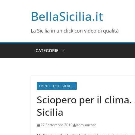
Salta
BellaSicilia.it
al
contenuto
La Sicilia in un click con video di qualità
CATEGORIE
EVENTI, FESTE, SAGRE....
Sciopero per il clima.
Sicilia
27 Settembre 2019
Komunicare