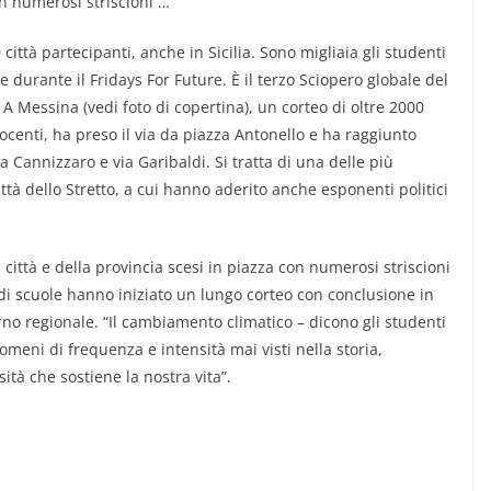
con numerosi striscioni …
0 città partecipanti, anche in Sicilia. Sono migliaia gli studenti
 durante il Fridays For Future. È il terzo Sciopero globale del
A Messina (vedi foto di copertina), un corteo di oltre 2000
docenti, ha preso il via da piazza Antonello e ha raggiunto
a Cannizzaro e via Garibaldi. Si tratta di una delle più
tà dello Stretto, a cui hanno aderito anche esponenti politici
 città e della provincia scesi in piazza con numerosi striscioni
 di scuole hanno iniziato un lungo corteo con conclusione in
no regionale. “Il cambiamento climatico – dicono gli studenti
omeni di frequenza e intensità mai visti nella storia,
ità che sostiene la nostra vita”.