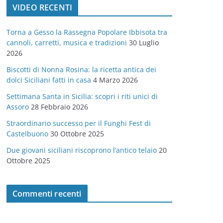
VIDEO RECENTI
e
g
Torna a Gesso la Rassegna Popolare Ibbisota tra
o
cannoli, carretti, musica e tradizioni
30 Luglio
r
2026
i
Biscotti di Nonna Rosina: la ricetta antica dei
e
dolci Siciliani fatti in casa
4 Marzo 2026
Settimana Santa in Sicilia: scopri i riti unici di
Assoro
28 Febbraio 2026
Straordinario successo per il Funghi Fest di
Castelbuono
30 Ottobre 2025
Due giovani siciliani riscoprono l’antico telaio
20
Ottobre 2025
Commenti recenti