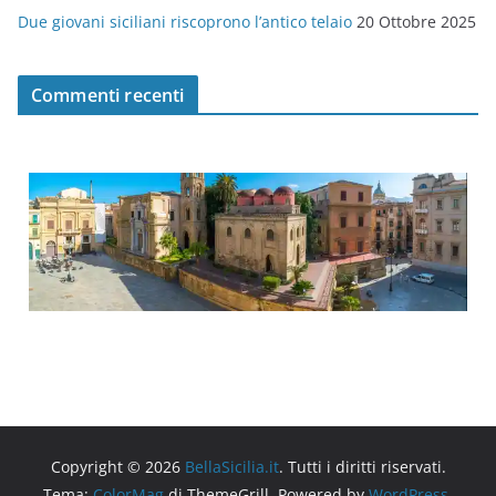
Due giovani siciliani riscoprono l’antico telaio
20 Ottobre 2025
Commenti recenti
Copyright © 2026
BellaSicilia.it
. Tutti i diritti riservati.
Tema:
ColorMag
di ThemeGrill. Powered by
WordPress
.