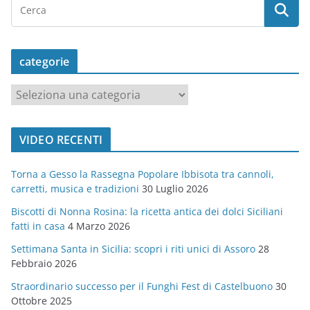
categorie
c
a
t
VIDEO RECENTI
e
g
Torna a Gesso la Rassegna Popolare Ibbisota tra cannoli,
o
carretti, musica e tradizioni
30 Luglio 2026
r
Biscotti di Nonna Rosina: la ricetta antica dei dolci Siciliani
i
fatti in casa
4 Marzo 2026
e
Settimana Santa in Sicilia: scopri i riti unici di Assoro
28
Febbraio 2026
Straordinario successo per il Funghi Fest di Castelbuono
30
Ottobre 2025