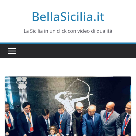
Salta
BellaSicilia.it
al
contenuto
La Sicilia in un click con video di qualità