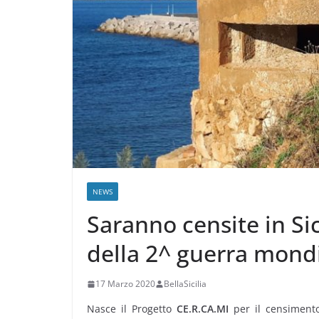
NEWS
Saranno censite in Sic
della 2^ guerra mond
17 Marzo 2020
BellaSicilia
Nasce il Progetto
CE.R.CA.MI
per il censimento