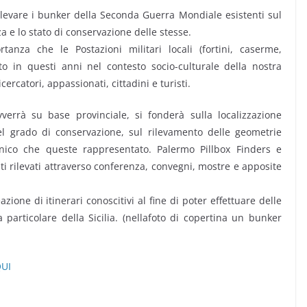
ilevare i bunker della Seconda Guerra Mondiale esistenti sul
za e lo stato di conservazione delle stesse.
anza che le Postazioni militari locali (fortini, caserme,
o in questi anni nel contesto socio-culturale della nostra
rcatori, appassionati, cittadini e turisti.
vverrà su base provinciale, si fonderà sulla localizzazione
 del grado di conservazione, sul rilevamento delle geometrie
tonico che queste rappresentato. Palermo Pillbox Finders e
ti rilevati attraverso conferenza, convegni, mostre e apposite
zione di itinerari conoscitivi al fine di poter effettuare delle
particolare della Sicilia. (nellafoto di copertina un bunker
QUI