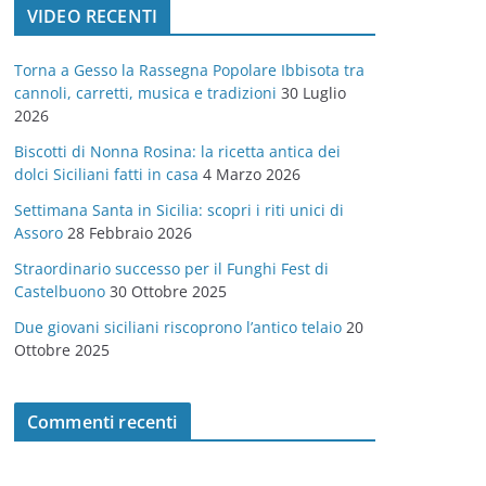
VIDEO RECENTI
e
g
Torna a Gesso la Rassegna Popolare Ibbisota tra
o
cannoli, carretti, musica e tradizioni
30 Luglio
r
2026
i
Biscotti di Nonna Rosina: la ricetta antica dei
e
dolci Siciliani fatti in casa
4 Marzo 2026
Settimana Santa in Sicilia: scopri i riti unici di
Assoro
28 Febbraio 2026
Straordinario successo per il Funghi Fest di
Castelbuono
30 Ottobre 2025
Due giovani siciliani riscoprono l’antico telaio
20
Ottobre 2025
Commenti recenti