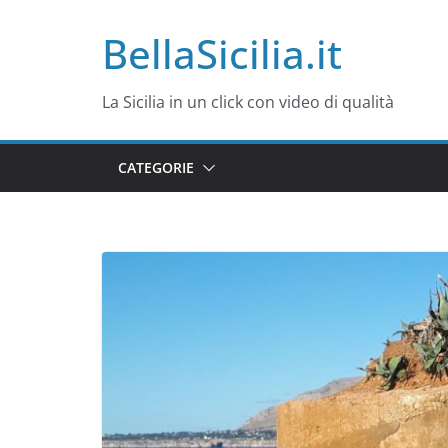
Salta
BellaSicilia.it
al
contenuto
La Sicilia in un click con video di qualità
CATEGORIE