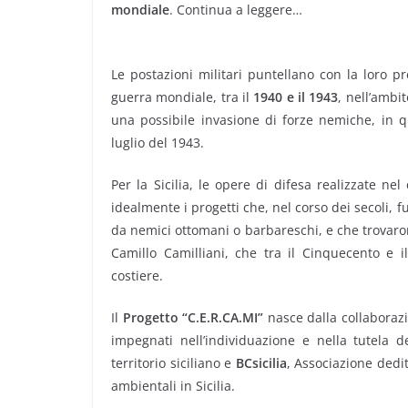
mondiale
. Continua a leggere…
Le postazioni militari puntellano con la loro pre
guerra mondiale, tra il
1940 e il 1943
, nell’ambi
una possibile invasione di forze nemiche, in q
luglio del 1943.
Per la Sicilia, le opere di difesa realizzate n
idealmente i progetti che, nel corso dei secoli, f
da nemici ottomani o barbareschi, e che trovaro
Camillo Camilliani, che tra il Cinquecento e i
costiere.
Il
Progetto “C.E.R.CA.MI”
nasce dalla collaboraz
impegnati nell’individuazione e nella tutela d
territorio siciliano e
BCsicilia
, Associazione dedit
ambientali in Sicilia.