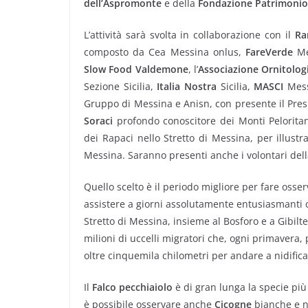
dell’Aspromonte
e della
Fondazione Patrimonio 
L’attività sarà svolta in collaborazione con il
Ra
composto da Cea Messina onlus,
FareVerde
Me
Slow Food Valdemone
, l’
Associazione Ornitolog
Sezione Sicilia,
Italia Nostra
Sicilia,
MASCI
Mess
Gruppo di Messina e Anisn, con presente il Pres
Soraci
profondo conoscitore dei Monti Pelorita
dei Rapaci nello Stretto di Messina, per illustr
Messina. Saranno presenti anche i volontari del
Quello scelto è il periodo migliore per fare osser
assistere a giorni assolutamente entusiasmanti 
Stretto di Messina, insieme al Bosforo e a Gibilte
milioni di uccelli migratori che, ogni primavera,
oltre cinquemila chilometri per andare a nidifica
Il
Falco pecchiaiolo
è di gran lunga la specie pi
è possibile osservare anche
Cicogne
bianche e 