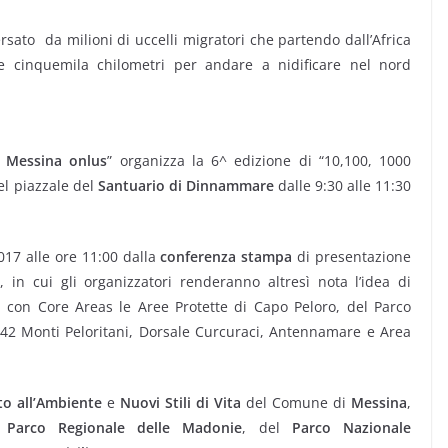
ersato da milioni di uccelli migratori che partendo dall’Africa
re cinquemila chilometri per andare a nidificare nel nord
 Messina onlus
” organizza la 6^ edizione di “10,100, 1000
el piazzale del
Santuario di Dinnammare
dalle 9:30 alle 11:30
17 alle ore 11:00 dalla
conferenza stampa
di presentazione
a
, in cui gli organizzatori renderanno altresì nota l’idea di
o
con Core Areas le Aree Protette di Capo Peloro, del Parco
42 Monti Peloritani, Dorsale Curcuraci, Antennamare e Area
to all’Ambiente
e
Nuovi Stili di Vita
del Comune di
Messina
,
l
Parco Regionale delle Madonie
, del
Parco Nazionale