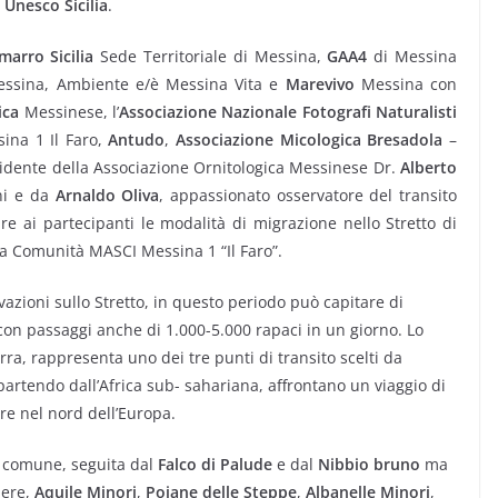
Unesco Sicilia
.
marro Sicilia
Sede Territoriale di Messina,
GAA4
di Messina
ssina, Ambiente e/è Messina Vita e
Marevivo
Messina con
ica
Messinese, l’
Associazione Nazionale Fotografi Naturalisti
ina 1 Il Faro,
Antudo
,
Associazione Micologica Bresadola
–
idente della Associazione Ornitologica Messinese Dr.
Alberto
ni e da
Arnaldo Oliva
, appassionato osservatore del transito
are ai partecipanti le modalità di migrazione nello Stretto di
la Comunità MASCI Messina 1 “Il Faro”.
vazioni sullo Stretto, in questo periodo può capitare di
con passaggi anche di 1.000-5.000 rapaci in un giorno. Lo
rra, rappresenta uno dei tre punti di transito scelti da
 partendo dall’Africa sub- sahariana, affrontano un viaggio di
re nel nord dell’Europa.
ù comune, seguita dal
Falco di Palude
e dal
Nibbio bruno
ma
nere,
Aquile Minori
,
Poiane delle Steppe
,
Albanelle Minori
,