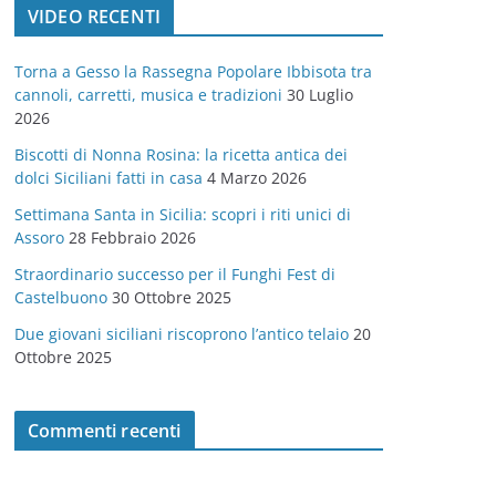
VIDEO RECENTI
e
g
Torna a Gesso la Rassegna Popolare Ibbisota tra
o
cannoli, carretti, musica e tradizioni
30 Luglio
r
2026
i
Biscotti di Nonna Rosina: la ricetta antica dei
e
dolci Siciliani fatti in casa
4 Marzo 2026
Settimana Santa in Sicilia: scopri i riti unici di
Assoro
28 Febbraio 2026
Straordinario successo per il Funghi Fest di
Castelbuono
30 Ottobre 2025
Due giovani siciliani riscoprono l’antico telaio
20
Ottobre 2025
Commenti recenti