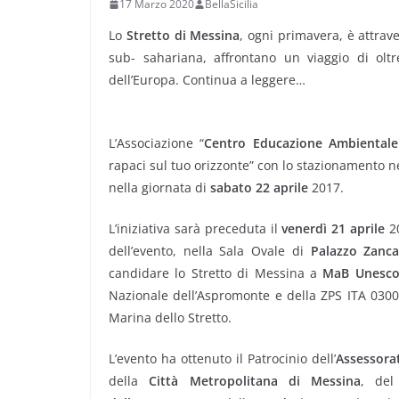
17 Marzo 2020
BellaSicilia
Lo
Stretto di Messina
, ogni primavera, è attrav
sub- sahariana, affrontano un viaggio di olt
dell’Europa. Continua a leggere…
L’Associazione “
Centro Educazione Ambientale
rapaci sul tuo orizzonte” con lo stazionamento n
nella giornata di
sabato 22 aprile
2017.
L’iniziativa sarà preceduta il
venerdì 21 aprile
20
dell’evento, nella Sala Ovale di
Palazzo Zanc
candidare lo Stretto di Messina a
MaB Unesc
Nazionale dell’Aspromonte e della ZPS ITA 0300
Marina dello Stretto.
L’evento ha ottenuto il Patrocinio dell’
Assessora
della
Città Metropolitana di Messina
, de