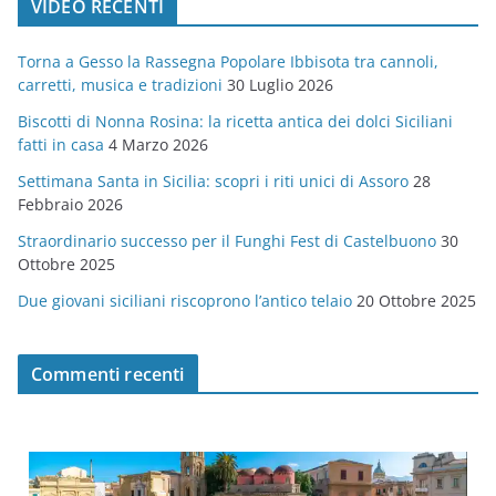
VIDEO RECENTI
e
g
Torna a Gesso la Rassegna Popolare Ibbisota tra cannoli,
o
carretti, musica e tradizioni
30 Luglio 2026
r
Biscotti di Nonna Rosina: la ricetta antica dei dolci Siciliani
i
fatti in casa
4 Marzo 2026
e
Settimana Santa in Sicilia: scopri i riti unici di Assoro
28
Febbraio 2026
Straordinario successo per il Funghi Fest di Castelbuono
30
Ottobre 2025
Due giovani siciliani riscoprono l’antico telaio
20 Ottobre 2025
Commenti recenti