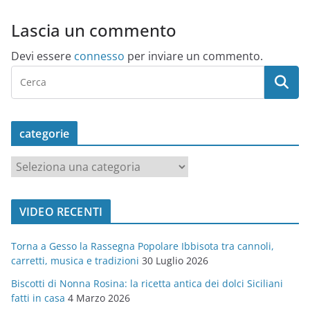
Lascia un commento
Devi essere
connesso
per inviare un commento.
categorie
c
a
t
VIDEO RECENTI
e
g
Torna a Gesso la Rassegna Popolare Ibbisota tra cannoli,
o
carretti, musica e tradizioni
30 Luglio 2026
r
Biscotti di Nonna Rosina: la ricetta antica dei dolci Siciliani
i
fatti in casa
4 Marzo 2026
e