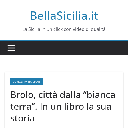
Salta
BellaSicilia.it
al
contenuto
La Sicilia in un click con video di qualità
CURIOSITÀ SICILIANE
Brolo, città dalla “bianca
terra”. In un libro la sua
storia