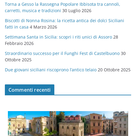
Torna a Gesso la Rassegna Popolare Ibbisota tra cannoli,
o
carretti, musica e tradizioni
30 Luglio 2026
r
Biscotti di Nonna Rosina: la ricetta antica dei dolci Siciliani
i
fatti in casa
4 Marzo 2026
e
Settimana Santa in Sicilia: scopri i riti unici di Assoro
28
Febbraio 2026
Straordinario successo per il Funghi Fest di Castelbuono
30
Ottobre 2025
Due giovani siciliani riscoprono l’antico telaio
20 Ottobre 2025
Commenti recenti