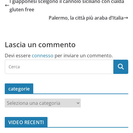
I giapponesi scelgono il cannolo siciliano con cialda
gluten free
Palermo, la città più araba d’Italia
Lascia un commento
Devi essere
connesso
per inviare un commento.
categorie
c
a
t
VIDEO RECENTI
e
g