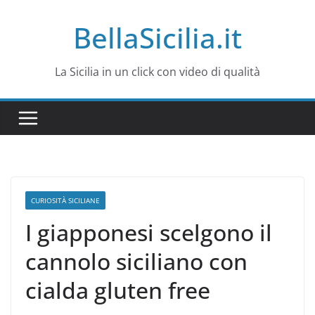
Salta
BellaSicilia.it
al
contenuto
La Sicilia in un click con video di qualità
CURIOSITÀ SICILIANE
I giapponesi scelgono il
cannolo siciliano con
cialda gluten free