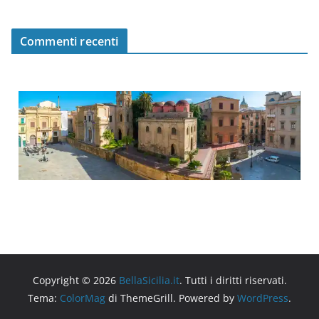
Commenti recenti
Copyright © 2026
BellaSicilia.it
. Tutti i diritti riservati.
Tema:
ColorMag
di ThemeGrill. Powered by
WordPress
.