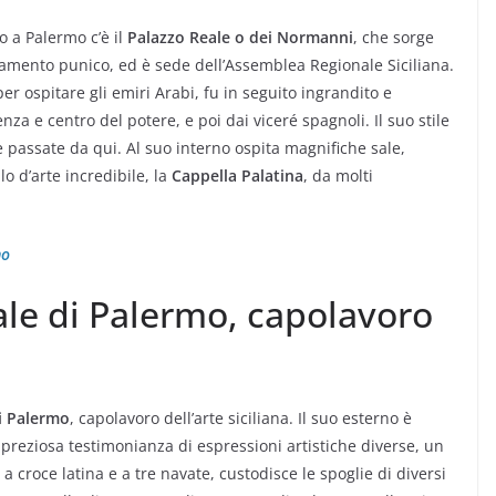
o a Palermo c’è il
Palazzo Reale o dei Normanni
, che sorge
diamento punico, ed è sede dell’Assemblea Regionale Siciliana.
er ospitare gli emiri Arabi, fu in seguito ingrandito e
a e centro del potere, e poi dai viceré spagnoli. Il suo stile
e passate da qui. Al suo interno ospita magnifiche sale,
lo d’arte incredibile, la
Cappella Palatina
, da molti
mo
ale di Palermo, capolavoro
i Palermo
, capolavoro dell’arte siciliana. Il suo esterno è
 preziosa testimonianza di espressioni artistiche diverse, un
o, a croce latina e a tre navate, custodisce le spoglie di diversi