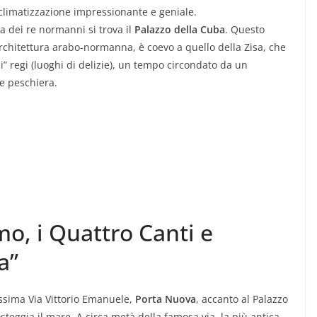
climatizzazione impressionante e geniale.
ia dei re normanni si trova il
Palazzo della Cuba
. Questo
’architettura arabo-normanna, è coevo a quello della Zisa, che
i” regi (luoghi di delizie), un tempo circondato da un
de peschiera.
mo, i Quattro Canti e
a”
lissima Via Vittorio Emanuele,
Porta Nuova
, accanto al Palazzo
osteggia il mare. A circa metà della famosa via, la più antica