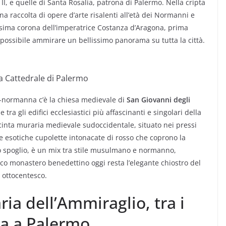
II, e quelle di Santa Rosalia, patrona di Palermo. Nella cripta
na raccolta di opere d’arte risalenti all’età dei Normanni e
llissima corona dell’imperatrice Costanza d’Aragona, prima
 è possibile ammirare un bellissimo panorama su tutta la città.
ma Cattedrale di Palermo
lo-normanna c’è la chiesa medievale di
San Giovanni degli
a gli edifici ecclesiastici più affascinanti e singolari della
 cinta muraria medievale sudoccidentale, situato nei pressi
le esotiche cupolette intonacate di rosso che coprono la
to spoglio, è un mix tra stile musulmano e normanno,
ntico monastero benedettino oggi resta l’elegante chiostro del
 ottocentesco.
ia dell’Ammiraglio, tra i
ina a Palermo