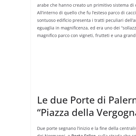
arabe che hanno creato un primitivo sistema di 
All’interno di quello che fu l’esteso parco di cacc
sontuoso edificio presenta i tratti peculiari dell
eguaglia in magnificenza, ed era uno dei “sollazz
magnifico parco con vigneti, frutteti e una gran
Le due Porte di Paler
“Piazza della Vergogn
Due porte segnano l’inizio e la fine della centra
dei Normanni, e
Porta Felice
, sulla strada che c