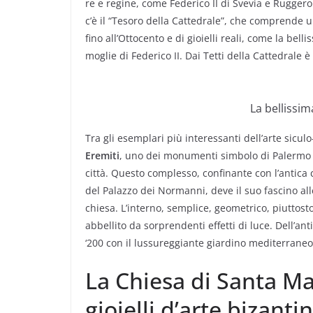
re e regine, come Federico II di Svevia e Ruggero 
c’è il “Tesoro della Cattedrale”, che comprende u
fino all’Ottocento e di gioielli reali, come la be
moglie di Federico II. Dai Tetti della Cattedrale
La bellissi
Tra gli esemplari più interessanti dell’arte sicu
Eremiti
, uno dei monumenti simbolo di Palermo e tr
città. Questo complesso, confinante con l’antica
del Palazzo dei Normanni, deve il suo fascino al
chiesa. L’interno, semplice, geometrico, piuttos
abbellito da sorprendenti effetti di luce. Dell’a
‘200 con il lussureggiante giardino mediterraneo
La Chiesa di Santa Mar
gioielli d’arte bizant