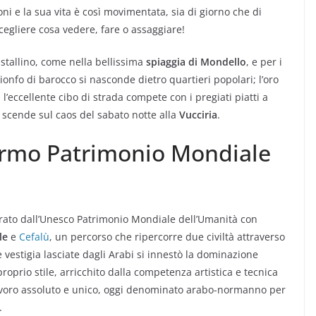
oni e la sua vita è così movimentata, sia di giorno che di
scegliere cosa vedere, fare o assaggiare!
stallino, come nella bellissima
spiaggia di Mondello
, e per i
rionfo di barocco si nasconde dietro quartieri popolari; l’oro
 l’eccellente cibo di strada compete con i pregiati piatti a
 scende sul caos del sabato notte alla
Vucciria
.
lermo Patrimonio Mondiale
iarato dall’Unesco Patrimonio Mondiale dell’Umanità con
le
e
Cefalù
, un percorso che ripercorre due civiltà attraverso
e vestigia lasciate dagli Arabi si innestò la dominazione
oprio stile, arricchito dalla competenza artistica e tecnica
lavoro assoluto e unico, oggi denominato arabo-normanno per
.