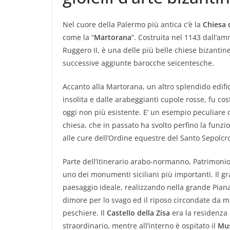
Nel cuore della Palermo più antica c’è la
Chiesa 
come la “
Martorana
“. Costruita nel 1143 dall’am
Ruggero II, è una delle più belle chiese bizantine
successive aggiunte barocche seicentesche.
Accanto alla Martorana, un altro splendido edific
insolita e dalle arabeggianti cupole rosse, fu co
oggi non più esistente. E’ un esempio peculiare d
chiesa, che in passato ha svolto perfino la funzio
alle cure dell’Ordine equestre del Santo Sepolc
Parte dell’itinerario arabo-normanno, Patrimoni
uno dei monumenti siciliani più importanti. Il g
paesaggio ideale, realizzando nella grande Pian
dimore per lo svago ed il riposo circondate da magn
peschiere. Il
Castello della Zisa
era la residenza e
straordinario, mentre all’interno è ospitato il
Mus