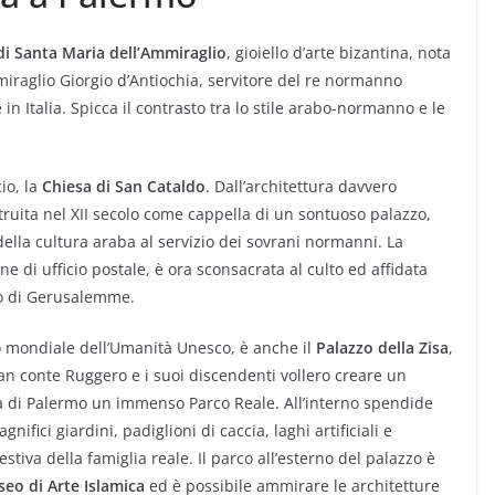
di Santa Maria dell’Ammiraglio
, gioiello d’arte bizantina, nota
miraglio Giorgio d’Antiochia, servitore del re normanno
 in Italia. Spicca il contrasto tra lo stile arabo-normanno e le
io, la
Chiesa di San Cataldo
. Dall’architettura davvero
struita nel XII secolo come cappella di un sontuoso palazzo,
ella cultura araba al servizio dei sovrani normanni. La
ne di ufficio postale, è ora sconsacrata al culto ed affidata
ro di Gerusalemme.
o mondiale dell’Umanità Unesco, è anche il
Palazzo della Zisa
,
ran conte Ruggero e i suoi discendenti vollero creare un
a di Palermo un immenso Parco Reale. All’interno spendide
ifici giardini, padiglioni di caccia, laghi artificiali e
stiva della famiglia reale. Il parco all’esterno del palazzo è
eo di Arte Islamica
ed è possibile ammirare le architetture