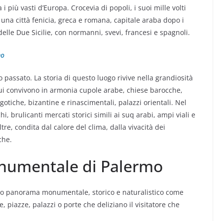
i più vasti d’Europa. Crocevia di popoli, i suoi mille volti
a una città fenicia, greca e romana, capitale araba dopo i
 delle Due Sicilie, con normanni, svevi, francesi e spagnoli.
mo
passato. La storia di questo luogo rivive nella grandiosità
Qui convivono in armonia cupole arabe, chiese barocche,
le gotiche, bizantine e rinascimentali, palazzi orientali. Nel
i, brulicanti mercati storici simili ai suq arabi, ampi viali e
noltre, condita dal calore del clima, dalla vivacità dei
che.
onumentale di Palermo
cco panorama monumentale, storico e naturalistico come
, piazze, palazzi o porte che deliziano il visitatore che