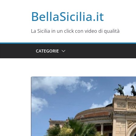
Salta
BellaSicilia.it
al
contenuto
La Sicilia in un click con video di qualità
CATEGORIE