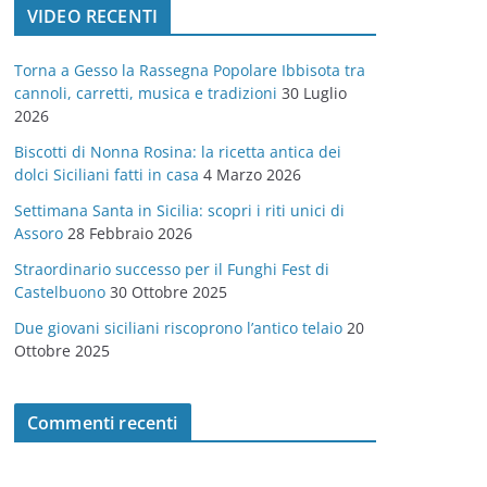
VIDEO RECENTI
e
g
Torna a Gesso la Rassegna Popolare Ibbisota tra
o
cannoli, carretti, musica e tradizioni
30 Luglio
r
2026
i
Biscotti di Nonna Rosina: la ricetta antica dei
e
dolci Siciliani fatti in casa
4 Marzo 2026
Settimana Santa in Sicilia: scopri i riti unici di
Assoro
28 Febbraio 2026
Straordinario successo per il Funghi Fest di
Castelbuono
30 Ottobre 2025
Due giovani siciliani riscoprono l’antico telaio
20
Ottobre 2025
Commenti recenti