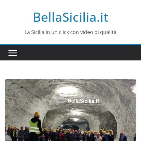
Salta
BellaSicilia.it
al
contenuto
La Sicilia in un click con video di qualità