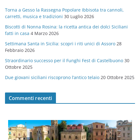
g
Torna a Gesso la Rassegna Popolare Ibbisota tra cannoli,
o
carretti, musica e tradizioni
30 Luglio 2026
r
Biscotti di Nonna Rosina: la ricetta antica dei dolci Siciliani
i
fatti in casa
4 Marzo 2026
e
Settimana Santa in Sicilia: scopri i riti unici di Assoro
28
Febbraio 2026
Straordinario successo per il Funghi Fest di Castelbuono
30
Ottobre 2025
Due giovani siciliani riscoprono l’antico telaio
20 Ottobre 2025
Commenti recenti