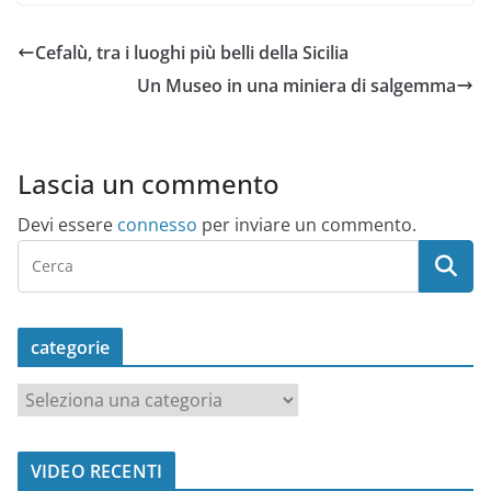
Cefalù, tra i luoghi più belli della Sicilia
Un Museo in una miniera di salgemma
Lascia un commento
Devi essere
connesso
per inviare un commento.
categorie
c
a
t
VIDEO RECENTI
e