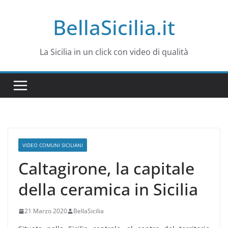
Salta
BellaSicilia.it
al
contenuto
La Sicilia in un click con video di qualità
VIDEO COMUNI SICILIANI
Caltagirone, la capitale
della ceramica in Sicilia
21 Marzo 2020
BellaSicilia