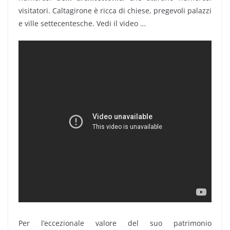
visitatori. Caltagirone è ricca di chiese, pregevoli palazzi
e ville settecentesche. Vedi il video …
Per l’eccezionale valore del suo patrimonio