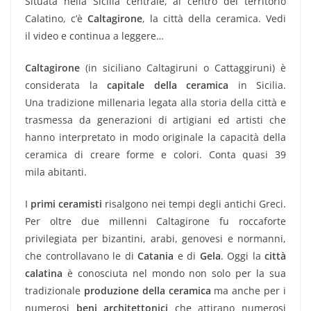
Situata nella Sicilia centrale, al centro del territorio
Calatino, c’è
Caltagirone
, la città della ceramica. Vedi
il video e continua a leggere…
Caltagirone
(in siciliano Caltagiruni o Cattaggiruni) è
considerata la
capitale della ceramica
in Sicilia.
Una tradizione millenaria legata alla storia della città e
trasmessa da generazioni di artigiani ed artisti che
hanno interpretato in modo originale la capacità della
ceramica di creare forme e colori. Conta quasi 39
mila abitanti.
I
primi ceramisti
risalgono nei tempi degli antichi Greci.
Per oltre due millenni Caltagirone fu roccaforte
privilegiata per bizantini, arabi, genovesi e normanni,
che controllavano le di
Catania
e di
Gela
. Oggi la
città
calatina
è conosciuta nel mondo non solo per la sua
tradizionale
produzione della ceramica
ma anche per i
numerosi
beni architettonici
che attirano numerosi