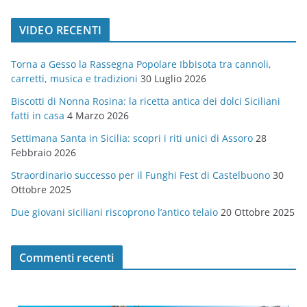
a
t
VIDEO RECENTI
e
g
Torna a Gesso la Rassegna Popolare Ibbisota tra cannoli,
o
carretti, musica e tradizioni
30 Luglio 2026
r
Biscotti di Nonna Rosina: la ricetta antica dei dolci Siciliani
i
fatti in casa
4 Marzo 2026
e
Settimana Santa in Sicilia: scopri i riti unici di Assoro
28
Febbraio 2026
Straordinario successo per il Funghi Fest di Castelbuono
30
Ottobre 2025
Due giovani siciliani riscoprono l’antico telaio
20 Ottobre 2025
Commenti recenti